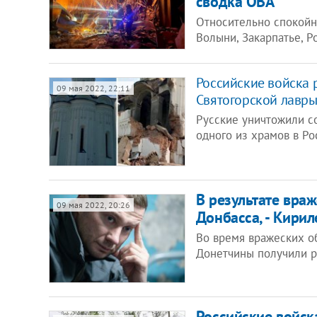
сводка ОВА
Относительно спокойн
Волыни, Закарпатье, 
Российские войска 
09 мая 2022, 22:11
Святогорской лавры,
Русские уничтожили с
одного из храмов в Р
В результате вра
09 мая 2022, 20:26
Донбасса, - Кири
Во время вражеских о
Донетчины получили р
Российские войск