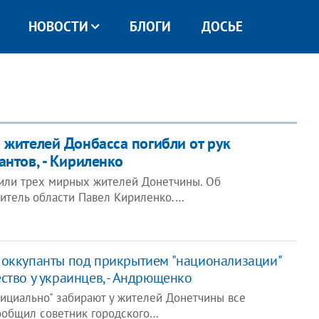
НОВОСТИ
БЛОГИ
ДОСЬЕ
 жителей Донбасса погибли от рук
антов, - Кириленко
били трех мирных жителей Донетчины. Об
итель области Павел Кириленко.…
 оккупанты под прикрытием "национализации"
ство у украинцев, - Андрющенко
ициально" забирают у жителей Донетчины все
ообщил советник городского…