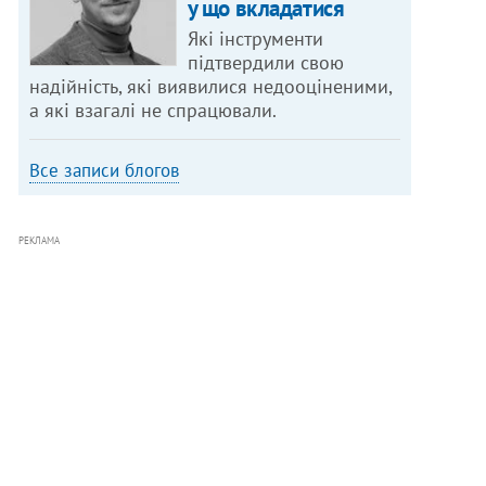
у що вкладатися
Які інструменти
підтвердили свою
надійність, які виявилися недооціненими,
а які взагалі не спрацювали.
Все записи блогов
РЕКЛАМА