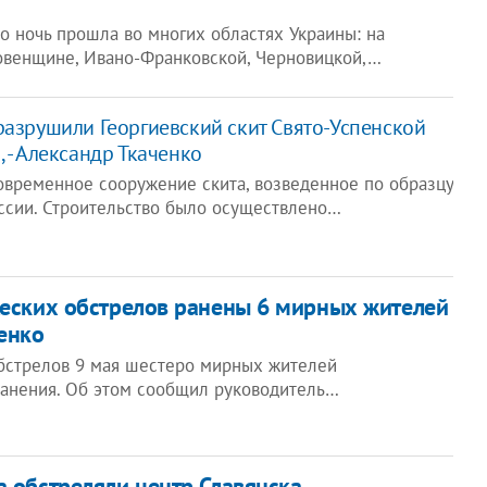
о ночь прошла во многих областях Украины: на
Ровенщине, Ивано-Франковской, Черновицкой,…
разрушили Георгиевский скит Свято-Успенской
 - Александр Ткаченко
овременное сооружение скита, возведенное по образцу
оссии. Строительство было осуществлено…
жеских обстрелов ранены 6 мирных жителей
ленко
бстрелов 9 мая шестеро мирных жителей
анения. Об этом сообщил руководитель…
а обстреляли центр Славянска