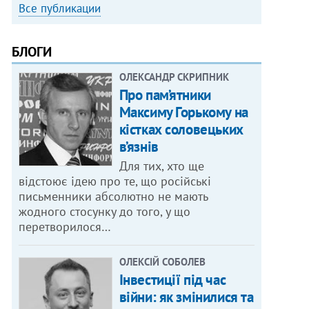
Все публикации
БЛОГИ
ОЛЕКСАНДР СКРИПНИК
Про пам’ятники
Максиму Горькому на
кістках соловецьких
в’язнів
Для тих, хто ще
відстоює ідею про те, що російські
письменники абсолютно не мають
жодного стосунку до того, у що
перетворилося…
ОЛЕКСІЙ СОБОЛЕВ
Інвестиції під час
війни: як змінилися та