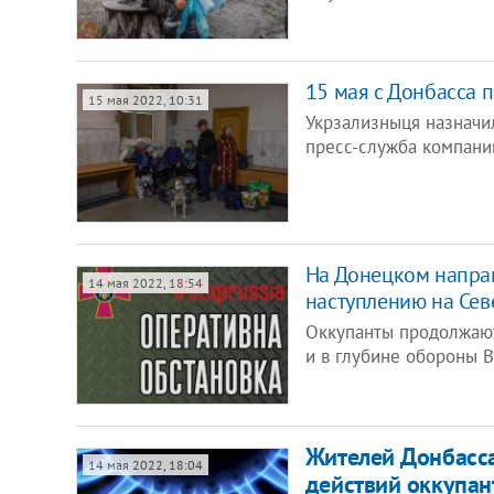
15 мая с Донбасса 
15 мая 2022, 10:31
Укрзализныця назначи
пресс-служба компани
На Донецком направ
14 мая 2022, 18:54
наступлению на Сев
Оккупанты продолжают
и в глубине обороны 
Жителей Донбасса
14 мая 2022, 18:04
действий оккупан