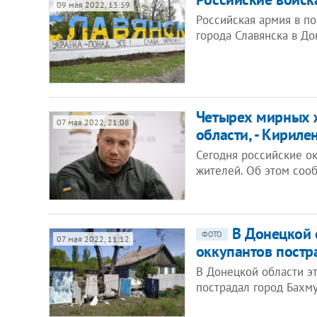
09 мая 2022, 13:59
Российская армия в по
города Славянска в До
Четырех мирных ж
07 мая 2022, 21:08
области, - Кириле
Сегодня российские о
жителей. Об этом соо
В Донецкой 
ФОТО
07 мая 2022, 11:12
оккупантов постр
В Донецкой области э
пострадал город Бахм