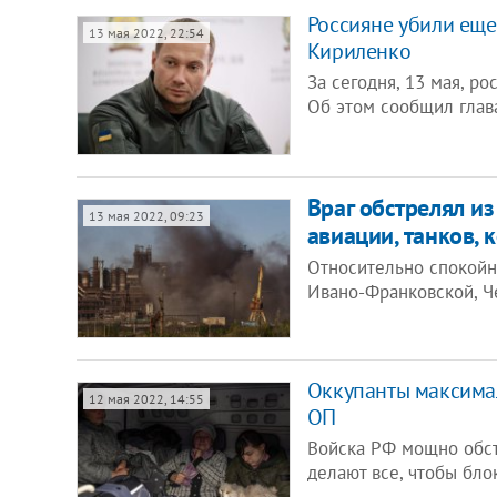
Россияне убили еще
13 мая 2022, 22:54
Кириленко
За сегодня, 13 мая, р
Об этом сообщил глав
Враг обстрелял из
13 мая 2022, 09:23
авиации, танков, 
Относительно спокойн
Ивано-Франковской, Ч
Оккупанты максимал
12 мая 2022, 14:55
ОП
Войска РФ мощно обст
делают все, чтобы бл