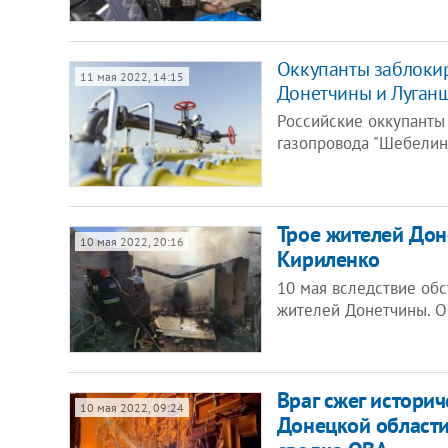
Оккупанты заблокир
11 мая 2022, 14:15
Донетчины и Луган
Российские оккупанты
газопровода "Шебелин
Трое жителей Доне
10 мая 2022, 20:16
Кириленко
10 мая вследствие обс
жителей Донетчины. О
Враг сжег истори
10 мая 2022, 09:24
Донецкой области