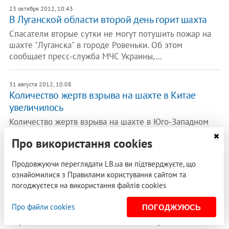
23 октября 2012, 10:43
В Луганской области второй день горит шахта
Спасатели вторые сутки не могут потушить пожар на
шахте "Луганска" в городе Ровеньки. Об этом
сообщает пресс-служба МЧС Украины,…
31 августа 2012, 10:08
Количество жертв взрыва на шахте в Китае
увеличилось
Количество жертв взрыва на шахте в Юго-Западном
Китае увеличилось до 37 человек, еще 10 горняков
Про використання cookies
считаются пропавшими без вести.…
Продовжуючи переглядати LB.ua ви підтверджуєте, що
31 августа 2012, 08:42
ознайомилися з Правилами користування сайтом та
На шахте в Донецкой области произошла
погоджуєтеся на використання файлів cookies
авария: есть пострадавшие
Про файли cookies
ПОГОДЖУЮСЬ
В Димитрове Донецкой области в неработающей
выработке "Шахты имени Стаханова", принадлежащей