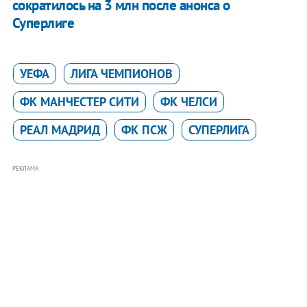
сократилось на 3 млн после анонса о
Суперлиге
УЕФА
ЛИГА ЧЕМПИОНОВ
ФК МАНЧЕСТЕР СИТИ
ФК ЧЕЛСИ
РЕАЛ МАДРИД
ФК ПСЖ
СУПЕРЛИГА
РЕКЛАМА