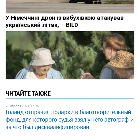
ЧИТАЙТЕ ТАКЖЕ
20 апреля 2021, 13:26
Голанд отправил подарки в благотворительный
фонд, для которого судья взял у него автограф и
за что был дисквалифицирован