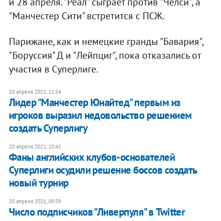
и 28 апреля. "Реал" сыграет против "Челси", а
"Манчестер Сити" встретится с ПСЖ.
Парижане, как и немецкие гранды "Бавария",
"Боруссия" Д и "Лейпциг", пока отказались от
участия в Суперлиге.
20 апреля 2021, 11:34
Лидер "Манчестер Юнайтед" первым из
игроков выразил недовольство решением
создать Суперлигу
20 апреля 2021, 10:41
Фаны английских клубов-основателей
Суперлиги осудили решение боссов создать
новый турнир
20 апреля 2021, 09:59
Число подписчиков "Ливерпуля" в Twitter