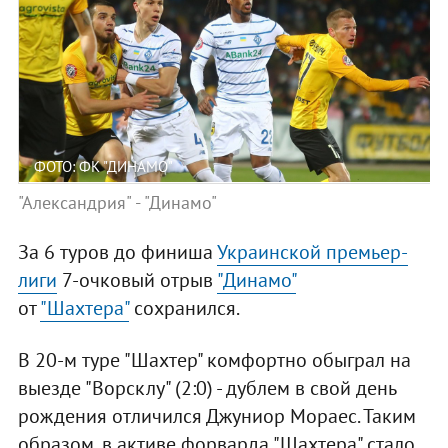
ФОТО: ФК "ДИНАМО"
"Александрия" - "Динамо"
За 6 туров до финиша
Украинской премьер-
лиги
7-очковый отрыв
"Динамо"
от
"Шахтера"
сохранился.
В 20-м туре "Шахтер" комфортно обыграл на
выезде "Ворсклу" (2:0) - дублем в свой день
рождения отличился Джуниор Мораес. Таким
образом, в активе форварда "Шахтера" стало