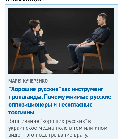
МАРІЯ КУЧЕРЕНКО
"Хорошие русские" как инструмент
пропаганды. Почему мнимые русские
оппозиционеры и несогласные
токсичны
Затягивание "хороших русских" в
украинское медиа-поле в том или ином
виде – это подыгрывание врагу.