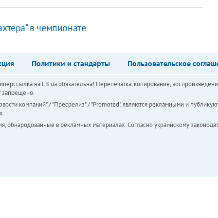
ахтера" в чемпионате
кция
Политики и стандарты
Пользовательское соглаш
перссылка на LB.ua обязательна! Перепечатка, копирование, воспроизведени
а" запрещено.
вости компаний" / "Пресрелиз" / "Promoted", являются рекламными и публикуют
х.
ия, обнародованные в рекламных материалах. Согласно украинскому законодат