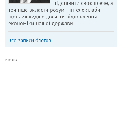
підставити своє плече, а
точніше вкласти розум і інтелект, аби
щонайшвидше досягти відновлення
економіки нашої держави.
Все записи блогов
РЕКЛАМА