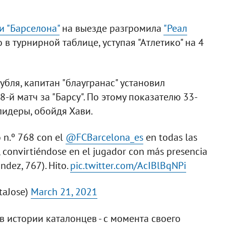
и "Барселона"
на выезде разгромила
"Реал
о в турнирной таблице, уступая "Атлетико" на 4
дубля, капитан "блаугранас" установил
-й матч за "Барсу". По этому показателю 33-
идеры, обойдя Хави.
o n.º 768 con el
@FCBarcelona_es
en todas las
, convirtiéndose en el jugador con más presencia
ndez, 767). Hito.
pic.twitter.com/AcIBlBqNPi
taJose)
March 21, 2021
 истории каталонцев - с момента своего