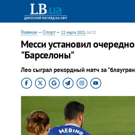
Главная
—
Спорт
—
22 марта 2021
, 16:22
Месси установил очередн
"Барселоны"
Лео сыграл рекордный матч за "блауграна