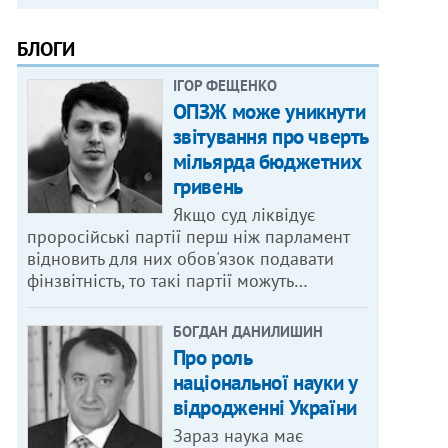
БЛОГИ
ІГОР ФЕЩЕНКО
ОПЗЖ може уникнути
звітування про чверть
мільярда бюджетних
гривень
Якщо суд ліквідує
проросійські партії перш ніж парламент
відновить для них обов'язок подавати
фінзвітність, то такі партії можуть…
БОГДАН ДАНИЛИШИН
Про роль
національної науки у
відродженні України
Зараз наука має