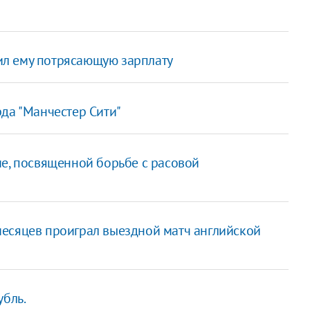
л ему потрясающую зарплату
да "Манчестер Сити"
ме, посвященной борьбе с расовой
месяцев проиграл выездной матч английской
убль.