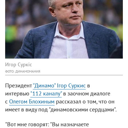
Игор Суркіс
ФОТО: ДИНАМОМАНИЯ
Президент
"Динамо"
Ігор Суркис
в
интервью
"112 каналу"
в заочном диалоге
с
Олегом Блохиным
рассказал о том, что он
имеет в виду под "динамовскими сердцами".
"Вот мне говорят: "Вы назначаете