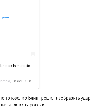
agram
elante de la mano de
lombia)
18 Дек 2018 в 10:23 PST
не то ювелир Блинг решил изобразить удар
ристаллов Сваровски.