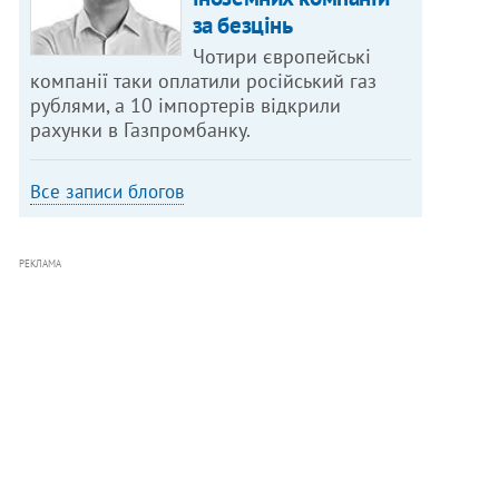
за безцінь
Чотири європейські
компанії таки оплатили російський газ
рублями, а 10 імпортерів відкрили
рахунки в Газпромбанку.
Все записи блогов
РЕКЛАМА