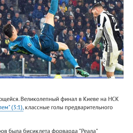
щейся. Великолепный финал в Киеве на НСК
ем" (3:1),
классные голы предварительного
ов была бисиклета форварда "Реала"