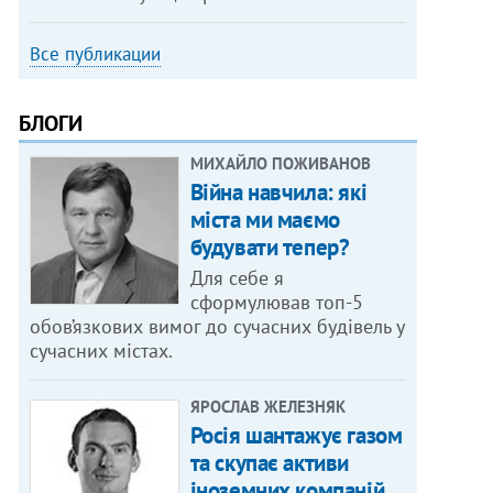
Все публикации
БЛОГИ
МИХАЙЛО ПОЖИВАНОВ
Війна навчила: які
міста ми маємо
будувати тепер?
Для себе я
сформулював топ-5
обов’язкових вимог до сучасних будівель у
сучасних містах.
ЯРОСЛАВ ЖЕЛЕЗНЯК
Росія шантажує газом
та скупає активи
іноземних компаній