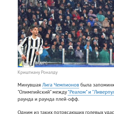
ФОТО: EPA/UPG
Криштиану Роналду
Минувшая
Лига Чемпионов
была запоминю
"Олимпийский" между
"Реалом" и "Ливерпул
раунда и раунда плей-офф.
Одним из таких потрясающих голевых удар