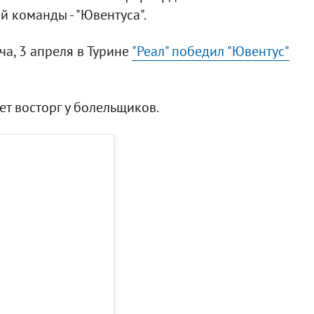
й команды - "Ювентуса".
а, 3 апреля в Турине
"Реал" победил "Ювентус"
ет восторг у болельщиков.