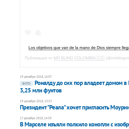
Los objetivos que van de la mano de Dios siempre llegan
Публикация от
MR BLING COLOMBIA 🇨🇴
(@mrblingco
19 декабря 2018, 16:07
Роналду до сих пор владеет домом в
ФОТО
3,25 млн фунтов
19 декабря 2018, 13:53
Президент "Реала" хочет пригласить Моурин
17 декабря 2018, 14:59
В Марселе изъяли полкило конопли с изоб