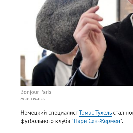
Bonjour Paris
ФОТО: EPA/UPG
Немецкий специалист
Томас Тухель
стал но
футбольного клуба
"Пари Сен-Жермен
".