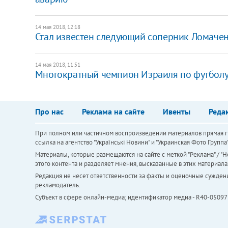
14 мая 2018, 12:18
Стал известен следующий соперник Ломачен
14 мая 2018, 11:51
Многократный чемпион Израиля по футболу 
Про нас
Реклама на сайте
Ивенты
Реда
При полном или частичном воспроизведении материалов прямая ги
ссылка на агентство "Українськi Новини" и "Украинская Фото Групп
Материалы, которые размещаются на сайте с меткой "Реклама" / "Но
этого контента и разделяет мнения, высказанные в этих материала
Редакция не несет ответственности за факты и оценочные сужден
рекламодатель.
Субъект в сфере онлайн-медиа; идентификатор медиа - R40-05097