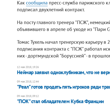
Как
сообщила
пресс-служба парижского кл
подписал двухлетний контракт.
На посту главного тренера "ПСЖ", немецк
объявившего в апреле об уходе из "Пари С
Томас Тухель начал тренерскую карьеру в 
подписания контракта с "ПСЖ" работал ис
них - дортмундской "Боруссией" - в прошл
12 мая 2018, 19:26
Неймар заявил одноклубникам, что не вер
09 мая 2018, 12:44
"Реал" готов продать пять игроков ради тр
09 мая 2018, 09:12
"ПСЖ" стал обладателем Кубка Франции