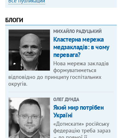
Все публикации
БЛОГИ
МИХАЙЛО РАДУЦЬКИЙ
Кластерна мережа
медзакладів: в чому
перевага?
Нова мережа закладів
формуватиметься
відповідно до принципу госпітальних
округів.
ОЛЕГ ДУНДА
Який мир потрібен
Україні
«Дотискати» російську
федерацію треба зараз
– до повної її