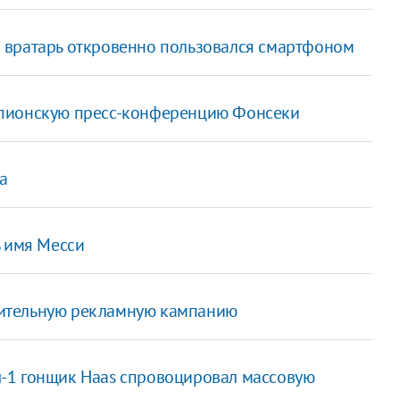
 вратарь откровенно пользовался смартфоном
мпионскую пресс-конференцию Фонсеки
а
ь имя Месси
вительную рекламную кампанию
ы-1 гонщик Haas спровоцировал массовую