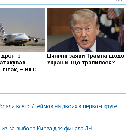
рали всего 7 геймов на двоих в первом круге
 из-за выбора Киева для финала ЛЧ