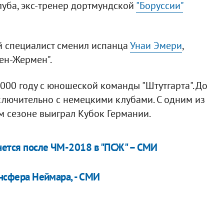
уба, экс-тренер дортмундской
"Боруссии"
ий специалист сменил испанца
Унаи Эмери
,
ен-Жермен".
2000 году с юношеской команды "Штутгарта". До
ключительно с немецкими клубами. С одним из
ом сезоне выиграл Кубок Германии.
нется после ЧМ-2018 в "ПСЖ" – СМИ
ансфера Неймара, - СМИ