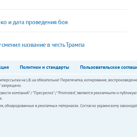
ко и дата проведения боя
сменил название в честь Трампа
кция
Политики и стандарты
Пользовательское соглаш
перссылка на LB.ua обязательна! Перепечатка, копирование, воспроизведени
а" запрещено.
вости компаний" / "Пресрелиз" / "Promoted", являются рекламными и публикуют
х.
ия, обнародованные в рекламных материалах. Согласно украинскому законодат