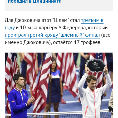
победил в Цинциннати
Для Джоковича этот "Шлем" стал
третьим в
году
и 10-м за карьеру. У Федерера, который
проиграл третий кряду "шлемный" финал
(все -
именно Джоковичу), остаётся 17 трофеев.