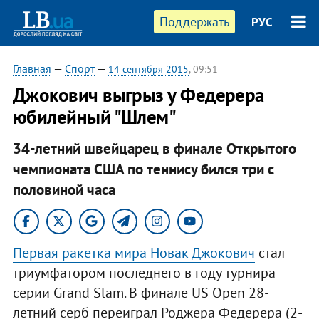
Поддержать
РУС
Главная
—
Спорт
—
14 сентября 2015
, 09:51
Джокович выгрыз у Федерера
юбилейный "Шлем"
34-летний швейцарец в финале Открытого
чемпионата США по теннису бился три с
половиной часа
Первая ракетка мира Новак Джокович
стал
триумфатором последнего в году турнира
серии Grand Slam. В финале US Open 28-
летний серб переиграл Роджера Федерера (2-