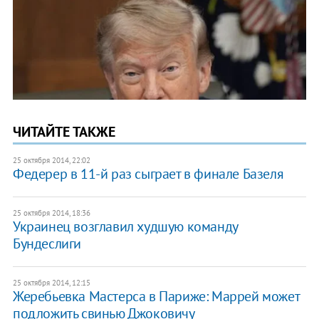
ЧИТАЙТЕ ТАКЖЕ
25 октября 2014, 22:02
Федерер в 11-й раз сыграет в финале Базеля
25 октября 2014, 18:36
Украинец возглавил худшую команду
Бундеслиги
25 октября 2014, 12:15
Жеребьевка Мастерса в Париже: Маррей может
подложить свинью Джоковичу