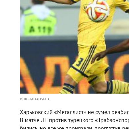
ФОТО: METALIST.UA
Харьковский «Металлист» не сумел реабил
В матче ЛЕ против турецкого «Трабзонспо
бились, но все же проиграли, пропустив 