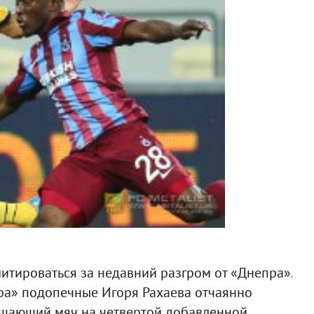
итироваться за недавний разгром от «Днепра».
ра» подопечные Игоря Рахаева отчаянно
решающий мяч на четвертой добавленной