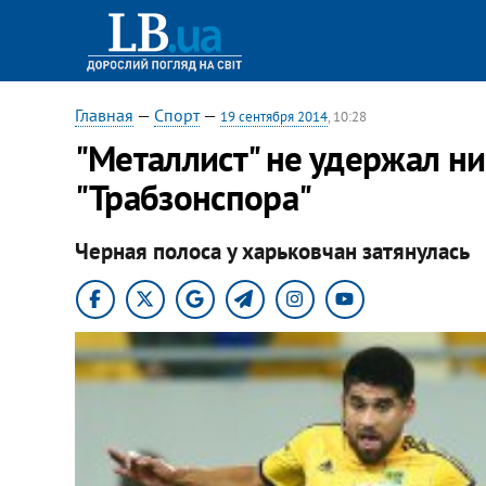
Главная
—
Спорт
—
19 сентября 2014
, 10:28
"Металлист" не удержал н
"Трабзонспора"
Черная полоса у харьковчан затянулась