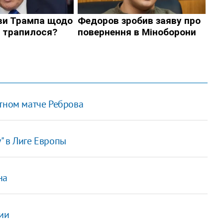
ютном матче Реброва
" в Лиге Европы
на
сии