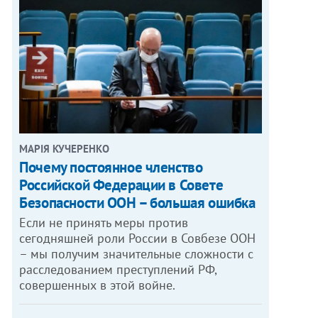
МАРІЯ КУЧЕРЕНКО
​Почему постоянное членство
Российской Федерации в Совете
Безопасности ООН – большая ошибка
Если не принять меры против
сегодняшней роли России в Совбезе ООН
– мы получим значительные сложности с
расследованием преступлений РФ,
совершенных в этой войне.