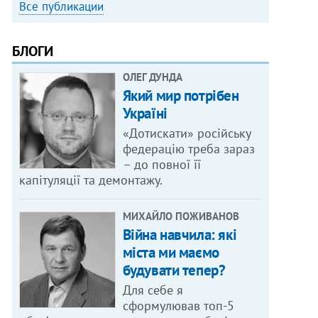
Все публикации
БЛОГИ
ОЛЕГ ДУНДА
Який мир потрібен
Україні
«Дотискати» російську
федерацію треба зараз
– до повної її
капітуляції та демонтажу.
МИХАЙЛО ПОЖИВАНОВ
Війна навчила: які
міста ми маємо
будувати тепер?
Для себе я
сформулював топ-5