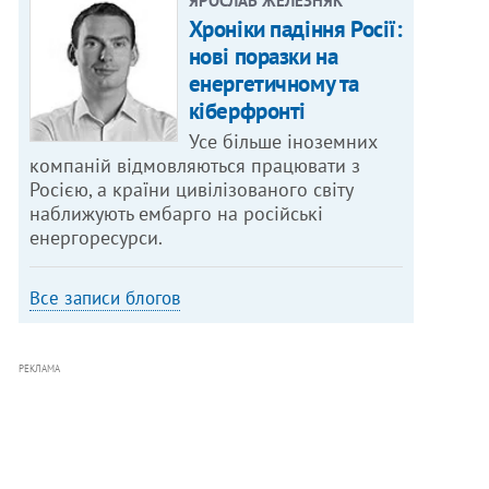
ЯРОСЛАВ ЖЕЛЕЗНЯК
Хроніки падіння Росії:
нові поразки на
енергетичному та
кіберфронті
Усе більше іноземних
компаній відмовляються працювати з
Росією, а країни цивілізованого світу
наближують ембарго на російські
енергоресурси.
Все записи блогов
РЕКЛАМА