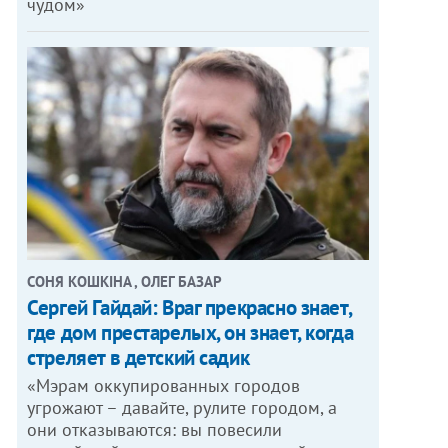
чудом»
СОНЯ КОШКІНА , ОЛЕГ БАЗАР
Сергей Гайдай: Враг прекрасно знает,
где дом престарелых, он знает, когда
стреляет в детский садик
«Мэрам оккупированных городов
угрожают – давайте, рулите городом, а
они отказываются: вы повесили