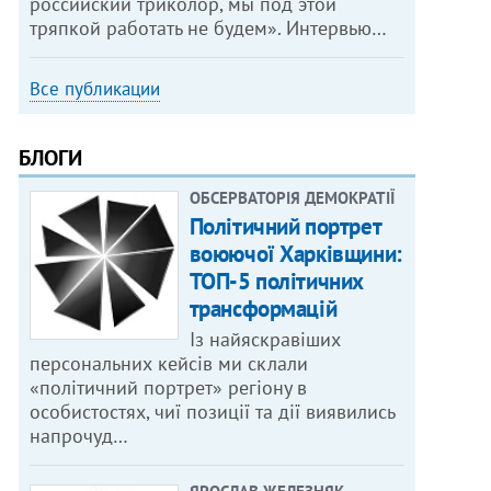
российский триколор, мы под этой
тряпкой работать не будем». Интервью…
Все публикации
БЛОГИ
ОБСЕРВАТОРІЯ ДЕМОКРАТІЇ
Політичний портрет
воюючої Харківщини:
ТОП-5 політичних
трансформацій
Із найяскравіших
персональних кейсів ми склали
«політичний портрет» регіону в
особистостях, чиї позиції та дії виявились
напрочуд…