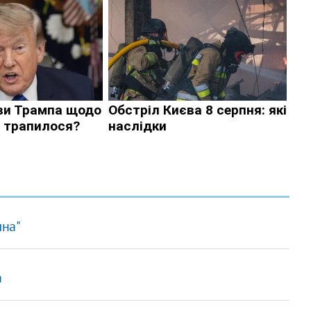
ына"
а