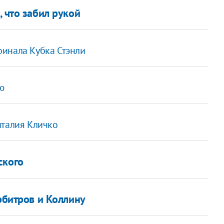
 что забил рукой
финала Кубка Стэнли
ю
италия Кличко
ского
рбитров и Коллину