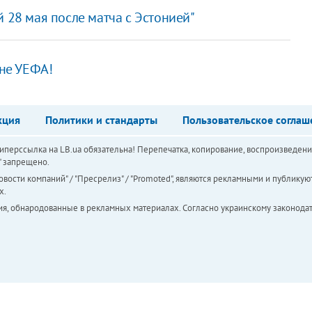
 28 мая после матча с Эстонией"
 не УЕФА!
кция
Политики и стандарты
Пользовательское соглаш
перссылка на LB.ua обязательна! Перепечатка, копирование, воспроизведени
а" запрещено.
вости компаний" / "Пресрелиз" / "Promoted", являются рекламными и публикуют
х.
ия, обнародованные в рекламных материалах. Согласно украинскому законодат