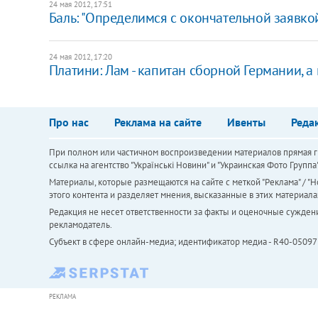
24 мая 2012, 17:51
Баль: "Определимся с окончательной заявкой
24 мая 2012, 17:20
Платини: Лам - капитан сборной Германии, а
Про нас
Реклама на сайте
Ивенты
Реда
При полном или частичном воспроизведении материалов прямая ги
ссылка на агентство "Українськi Новини" и "Украинская Фото Групп
Материалы, которые размещаются на сайте с меткой "Реклама" / "Но
этого контента и разделяет мнения, высказанные в этих материала
Редакция не несет ответственности за факты и оценочные сужден
рекламодатель.
Субъект в сфере онлайн-медиа; идентификатор медиа - R40-05097
РЕКЛАМА