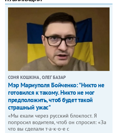
СОНЯ КОШКІНА , ОЛЕГ БАЗАР
Мэр Мариуполя Бойченко: "Никто не
готовился к такому. Никто не мог
предположить, чтоб будет такой
страшный ужас"
«Мы ехали через русский блокпост. Я
попросил водителя, чтоб он спросил: «За
что вы сделали т-а-к-о-е с