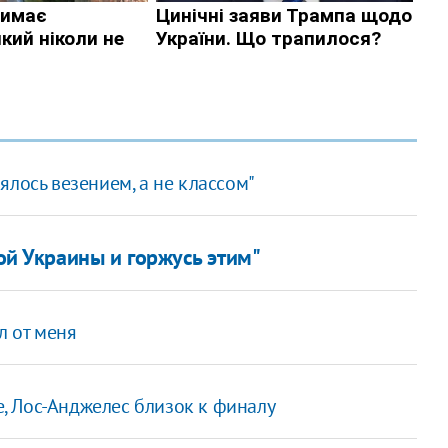
ялось везением, а не классом"
ой Украины и горжусь этим"
л от меня
е, Лос-Анджелес близок к финалу