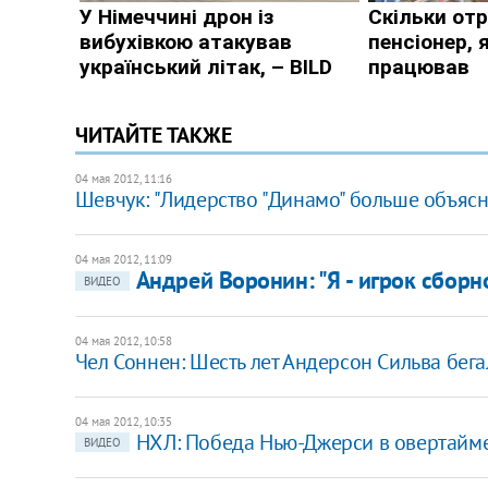
ЧИТАЙТЕ ТАКЖЕ
04 мая 2012, 11:16
Шевчук: "Лидерство "Динамо" больше объясн
04 мая 2012, 11:09
Андрей Воронин: "Я - игрок сборн
ВИДЕО
04 мая 2012, 10:58
Чел Соннен: Шесть лет Андерсон Сильва бега
04 мая 2012, 10:35
​​НХЛ: Победа Нью-Джерси в овертайм
ВИДЕО