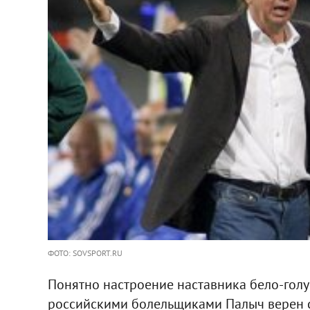
ФОТО: SOVSPORT.RU
Понятно настроение наставника бело-гол
российскими болельщиками Палыч верен се