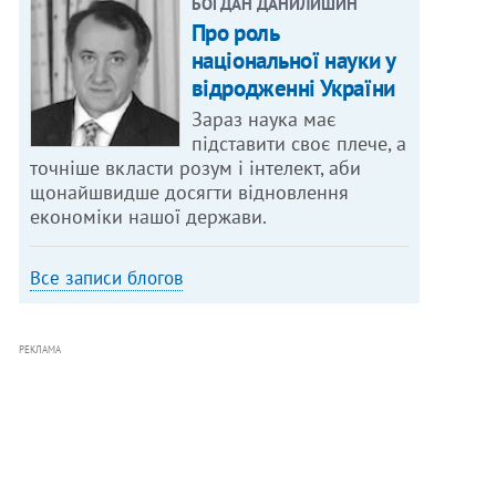
БОГДАН ДАНИЛИШИН
Про роль
національної науки у
відродженні України
Зараз наука має
підставити своє плече, а
точніше вкласти розум і інтелект, аби
щонайшвидше досягти відновлення
економіки нашої держави.
Все записи блогов
РЕКЛАМА