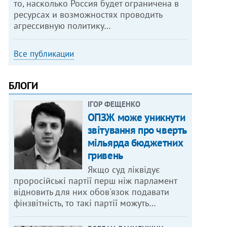
то, насколько Россия будет ограничена в
ресурсах и возможностях проводить
агрессивную политику…
Все публикации
БЛОГИ
ІГОР ФЕЩЕНКО
ОПЗЖ може уникнути
звітування про чверть
мільярда бюджетних
гривень
Якщо суд ліквідує
проросійські партії перш ніж парламент
відновить для них обов'язок подавати
фінзвітність, то такі партії можуть…