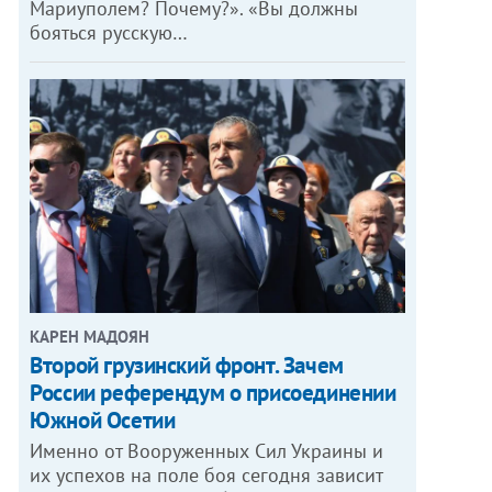
Мариуполем? Почему?». «Вы должны
бояться русскую…
КАРЕН МАДОЯН
Второй грузинский фронт. Зачем
России референдум о присоединении
Южной Осетии
Именно от Вооруженных Сил Украины и
их успехов на поле боя сегодня зависит