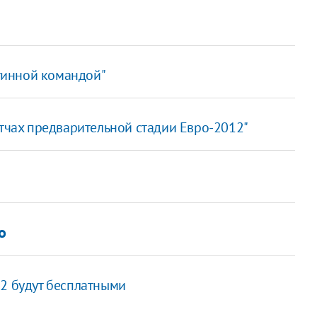
стинной командой"
атчах предварительной стадии Евро-2012"
о
12 будут бесплатными