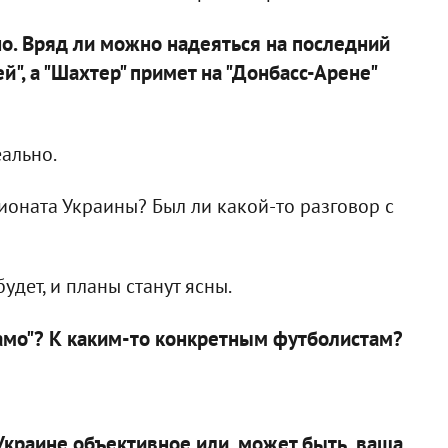
но. Вряд ли можно надеяться на последний
ей", а "Шахтер" примет на "Донбасс-Арене"
еально.
оната Украины? Был ли какой-то разговор с
удет, и планы станут ясны.
инамо"? К каким-то конкретным футболистам?
 Украине объективное или, может быть, ваша