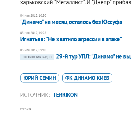
харьковский "Металлист". И "Днепр" прибав
04 мая 2012, 10:30
"Динамо" на месяц осталось без Юссуфа
03 мая 2012, 10:28
​​Игнатьев: "Не хватило агрессии в атаке"
03 мая 2012, 09:10
29-й тур УПЛ: "Динамо" не 
ЭКСКЛЮЗИВ, ВИДЕО
ЮРИЙ СЕМИН
ФК ДИНАМО КИЕВ
ИСТОЧНИК:
TERRIKON
РЕКЛАМА