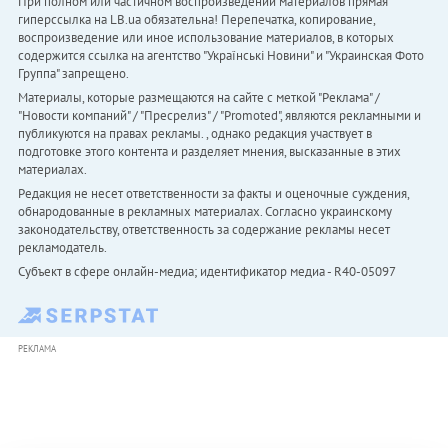
При полном или частичном воспроизведении материалов прямая
гиперссылка на LB.ua обязательна! Перепечатка, копирование,
воспроизведение или иное использование материалов, в которых
содержится ссылка на агентство "Українськi Новини" и "Украинская Фото
Группа" запрещено.
Материалы, которые размещаются на сайте с меткой "Реклама" /
"Новости компаний" / "Пресрелиз" / "Promoted", являются рекламными и
публикуются на правах рекламы. , однако редакция участвует в
подготовке этого контента и разделяет мнения, высказанные в этих
материалах.
Редакция не несет ответственности за факты и оценочные суждения,
обнародованные в рекламных материалах. Согласно украинскому
законодательству, ответственность за содержание рекламы несет
рекламодатель.
Субъект в сфере онлайн-медиа; идентификатор медиа - R40-05097
РЕКЛАМА