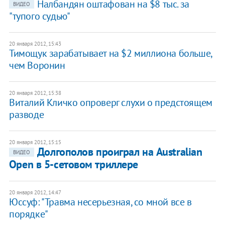
Налбандян оштафован на $8 тыс. за
ВИДЕО
"тупого судью"
20 января 2012, 15:43
Тимощук зарабатывает на $2 миллиона больше,
чем Воронин
20 января 2012, 15:38
Виталий Кличко опроверг слухи о предстоящем
разводе
20 января 2012, 15:15
Долгополов проиграл на Australian
ВИДЕО
Open в 5-сетовом триллере
20 января 2012, 14:47
Юссуф: "Травма несерьезная, со мной все в
порядке"