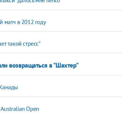
элакси" далось мне легко
й матч в 2012 году
ет такой стресс"
или возвращаться в "Шахтер"
 Канады
Australian Open