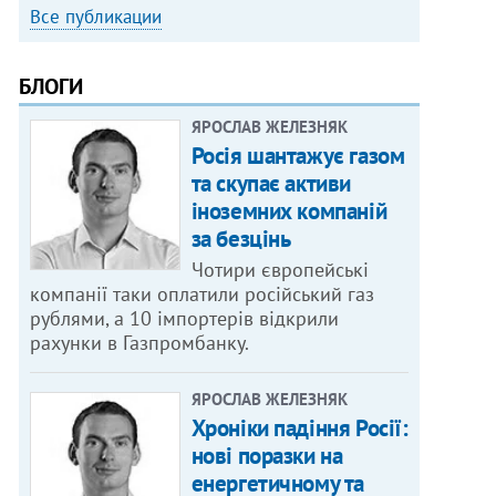
Все публикации
БЛОГИ
ЯРОСЛАВ ЖЕЛЕЗНЯК
Росія шантажує газом
та скупає активи
іноземних компаній
за безцінь
Чотири європейські
компанії таки оплатили російський газ
рублями, а 10 імпортерів відкрили
рахунки в Газпромбанку.
ЯРОСЛАВ ЖЕЛЕЗНЯК
Хроніки падіння Росії:
нові поразки на
енергетичному та