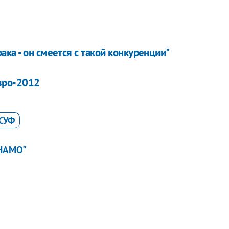
ка - он смеется с такой конкуренции"
вро-2012
СУФ
НАМО"