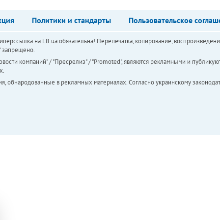
кция
Политики и стандарты
Пользовательское соглаш
перссылка на LB.ua обязательна! Перепечатка, копирование, воспроизведени
а" запрещено.
вости компаний" / "Пресрелиз" / "Promoted", являются рекламными и публикуют
х.
ия, обнародованные в рекламных материалах. Согласно украинскому законодат