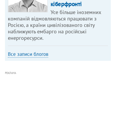
кіберфронті
Усе більше іноземних
компаній відмовляються працювати з
Росією, а країни цивілізованого світу
наближують ембарго на російські
енергоресурси.
Все записи блогов
РЕКЛАМА