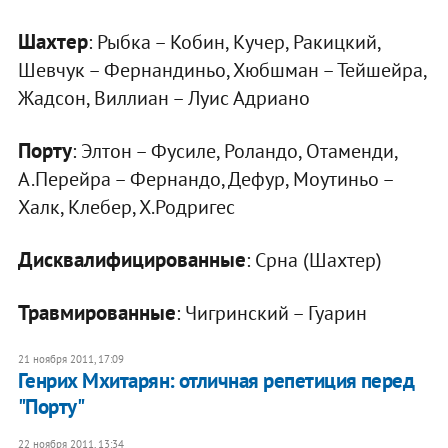
Шахтер
: Рыбка – Кобин, Кучер, Ракицкий,
Шевчук – Фернандиньо, Хюбшман – Тейшейра,
Жадсон, Виллиан – Луис Адриано
Порту
: Элтон – Фусиле, Роландо, Отаменди,
А.Перейра – Фернандо, Дефур, Моутиньо –
Халк, Клебер, Х.Родригес
Дисквалифицированные
: Срна (Шахтер)
Травмированные
: Чигринский – Гуарин
21 ноября 2011, 17:09
Генрих Мхитарян: отличная репетиция перед
"Порту"
22 ноября 2011, 13:34