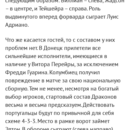
следующим образом: Виллиан – слева, Жадсон
– в центре, и Тейшейра – справа. Роль
выдвинутого вперед форварда сыграет Луис
Адриано.
Что же касается гостей, то с составом у них
проблем нет. В Донецк прилетели все
сильнейшие исполнители, имеющиеся в
наличие у Витора Перейры, за исключением
Фредди Гуарина. Колумбиец получил
повреждение в матче за свою национальную
сборную. Тем не менее, несмотря на богатый
выбор игроков, стартовый состав Драконов
весьма и весьма предсказуем. Действовать
португальцы будут по привычной для себя
схеме 4-3-3. Место в рамке ворот займет
Элтон. В обороне сыграют (слева направо)