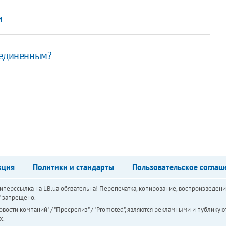
м
ъединенным?
кция
Политики и стандарты
Пользовательское соглаш
перссылка на LB.ua обязательна! Перепечатка, копирование, воспроизведени
а" запрещено.
вости компаний" / "Пресрелиз" / "Promoted", являются рекламными и публикуют
х.