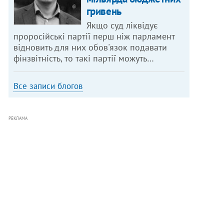
гривень
Якщо суд ліквідує
проросійські партії перш ніж парламент
відновить для них обов'язок подавати
фінзвітність, то такі партії можуть…
Все записи блогов
РЕКЛАМА