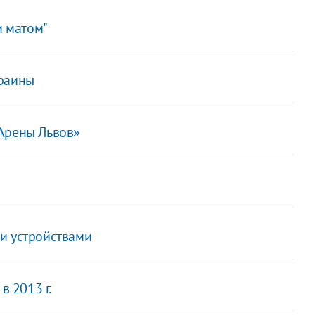
и матом"
краины
«Арены Львов»
и устройствами
в 2013 г.