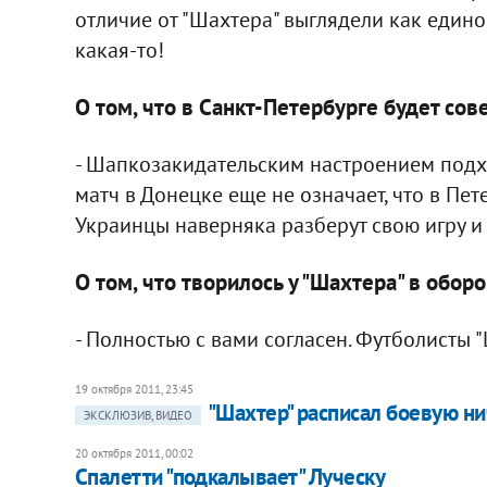
отличие от "Шахтера" выглядели как единое
какая-то!
О том, что в Санкт-Петербурге будет со
- Шапкозакидательским настроением подхо
матч в Донецке еще не означает, что в Пет
Украинцы наверняка разберут свою игру и
О том, что творилось у "Шахтера" в оборо
- Полностью с вами согласен. Футболисты
19 октября 2011, 23:45
"Шахтер" расписал боевую ни
ЭКСКЛЮЗИВ, ВИДЕО
20 октября 2011, 00:02
Спалетти "подкалывает" Луческу