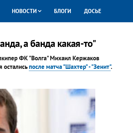
НОВОСТИ
БЛОГИ
ДОСЬЕ
анда, а банда какая-то"
олкипер ФК "Волга" Михаил Кержаков
ия остались
после матча "Шахтер" - "Зенит"
.