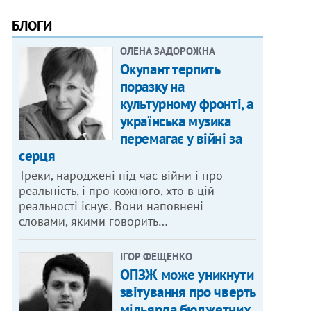
БЛОГИ
ОЛЕНА ЗАДОРОЖНА
Окупант терпить
поразку на
культурному фронті, а
українська музика
перемагає у війні за
серця
Треки, народжені під час війни і про
реальність, і про кожного, хто в цій
реальності існує. Вони наповнені
словами, якими говорить…
ІГОР ФЕЩЕНКО
ОПЗЖ може уникнути
звітування про чверть
мільярда бюджетних