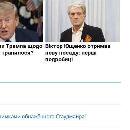
снимками обнажённого Стаудмайра"