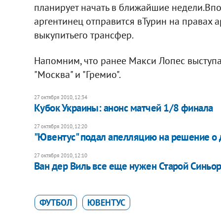
планирует начать в ближайшие недели.Впо
аргентинец отправится вТурин на правах а
выкупитьего трансфер.
Напомним, что ранее Макси Лопес выступал 
"Москва" и "Гремио".
27 октября 2010, 12:34
Кубок Украины: анонс матчей 1/8 финала
27 октября 2010, 12:20
"Ювентус" подал апелляцию на решение о
27 октября 2010, 12:10
Ван дер Виль все еще нужен Старой Синьо
ФУТБОЛ
ЮВЕНТУС