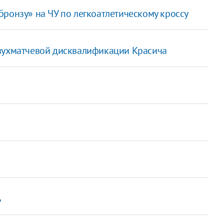
ронзу» на ЧУ по легкоатлетическому кроссу
двухматчевой дисквалификации Красича
ь