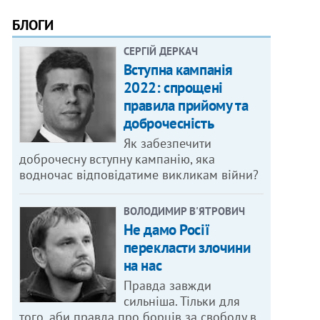
БЛОГИ
СЕРГІЙ ДЕРКАЧ
Вступна кампанія
2022: спрощені
правила прийому та
доброчесність
Як забезпечити
доброчесну вступну кампанію, яка
водночас відповідатиме викликам війни?
ВОЛОДИМИР В'ЯТРОВИЧ
Не дамо Росії
перекласти злочини
на нас
Правда завжди
сильніша. Тільки для
того, аби правда про борців за свободу в