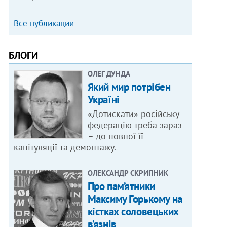
Все публикации
БЛОГИ
ОЛЕГ ДУНДА
Який мир потрібен
Україні
«Дотискати» російську
федерацію треба зараз
– до повної її
капітуляції та демонтажу.
ОЛЕКСАНДР СКРИПНИК
Про пам’ятники
Максиму Горькому на
кістках соловецьких
в’язнів