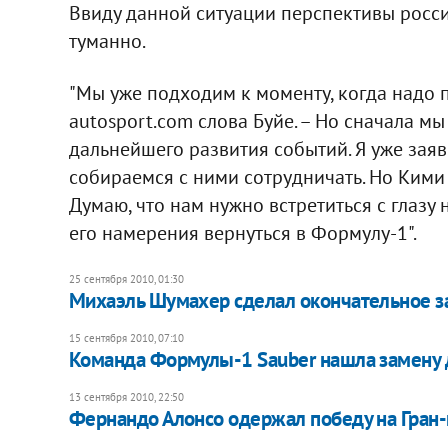
Ввиду данной ситуации перспективы росс
туманно.
"Мы уже подходим к моменту, когда надо 
autosport.com слова Буйе. – Но сначала м
дальнейшего развития событий. Я уже зая
собираемся с ними сотрудничать. Но Кими
Думаю, что нам нужно встретиться с глазу 
его намерения вернуться в Формулу-1".
25 сентября 2010, 01:30
Михаэль Шумахер сделал окончательное з
15 сентября 2010, 07:10
Команда Формулы-1 Sauber нашла замену 
13 сентября 2010, 22:50
Фернандо Алонсо одержал победу на Гран-