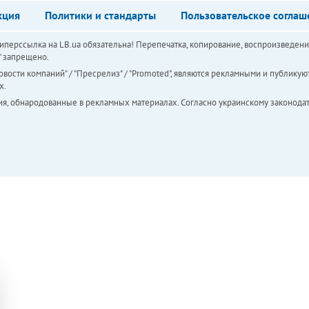
кция
Политики и стандарты
Пользовательское соглаш
перссылка на LB.ua обязательна! Перепечатка, копирование, воспроизведени
а" запрещено.
вости компаний" / "Пресрелиз" / "Promoted", являются рекламными и публикуют
х.
ия, обнародованные в рекламных материалах. Согласно украинскому законодат