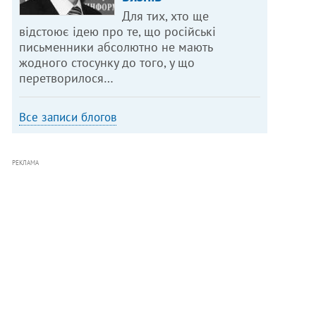
Для тих, хто ще
відстоює ідею про те, що російські
письменники абсолютно не мають
жодного стосунку до того, у що
перетворилося…
Все записи блогов
РЕКЛАМА