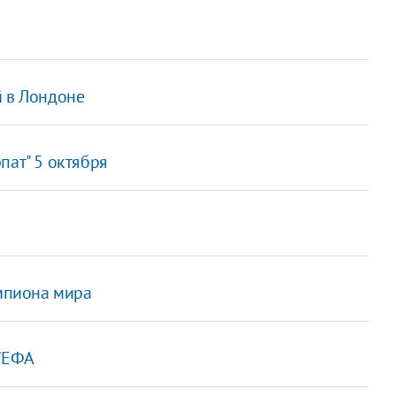
й в Лондоне
пат" 5 октября
емпиона мира
 УЕФА