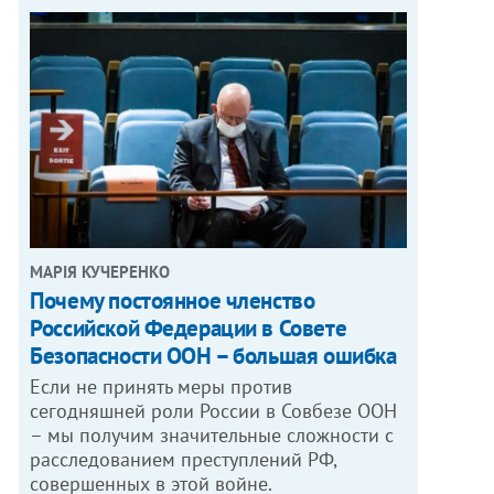
МАРІЯ КУЧЕРЕНКО
​Почему постоянное членство
Российской Федерации в Совете
Безопасности ООН – большая ошибка
Если не принять меры против
сегодняшней роли России в Совбезе ООН
– мы получим значительные сложности с
расследованием преступлений РФ,
совершенных в этой войне.