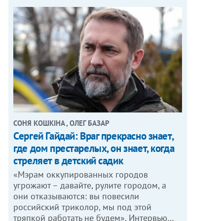
СОНЯ КОШКІНА , ОЛЕГ БАЗАР
Сергей Гайдай: Враг прекрасно знает,
где дом престарелых, он знает, когда
стреляет в детский садик
«Мэрам оккупированных городов
угрожают – давайте, рулите городом, а
они отказываются: вы повесили
российский триколор, мы под этой
тряпкой работать не будем». Интервью…