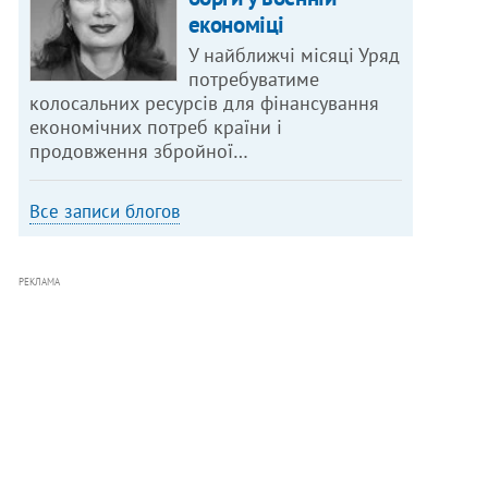
економіці
У найближчі місяці Уряд
потребуватиме
колосальних ресурсів для фінансування
економічних потреб країни і
продовження збройної…
Все записи блогов
РЕКЛАМА