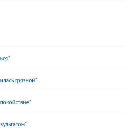
ься"
илась грязной"
спокойствие"
зультатом"