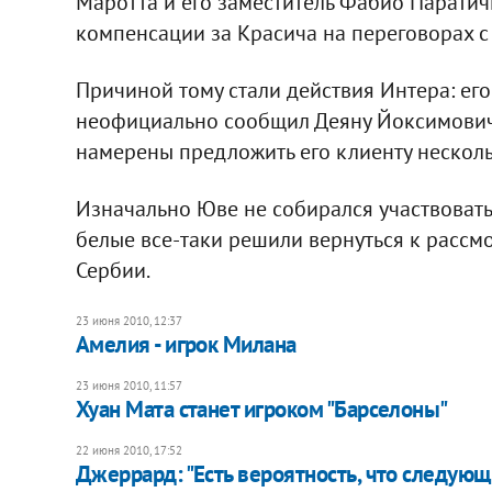
Маротта и его заместитель Фабио Парати
компенсации за Красича на переговорах 
Причиной тому стали действия Интера: ег
неофициально сообщил Деяну Йоксимовичу
намерены предложить его клиенту несколь
Изначально Юве не собирался участвовать 
белые все-таки решили вернуться к расс
Сербии.
23 июня 2010, 12:37
Амелия - игрок Милана
23 июня 2010, 11:57
Хуан Мата станет игроком "Барселоны"
22 июня 2010, 17:52
Джеррард: "Есть вероятность, что следующи