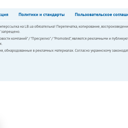
кция
Политики и стандарты
Пользовательское соглаш
перссылка на LB.ua обязательна! Перепечатка, копирование, воспроизведени
а" запрещено.
вости компаний" / "Пресрелиз" / "Promoted", являются рекламными и публикуют
х.
ия, обнародованные в рекламных материалах. Согласно украинскому законодат