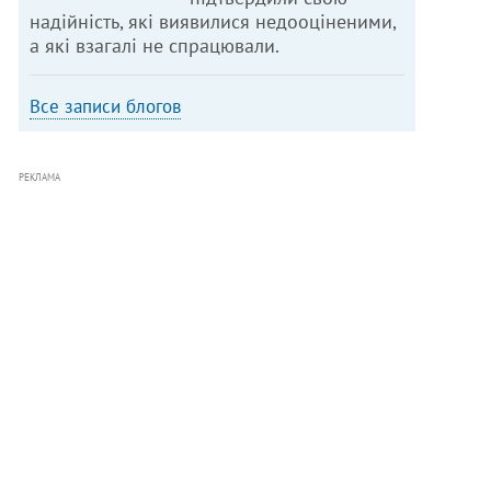
надійність, які виявилися недооціненими,
а які взагалі не спрацювали.
Все записи блогов
РЕКЛАМА