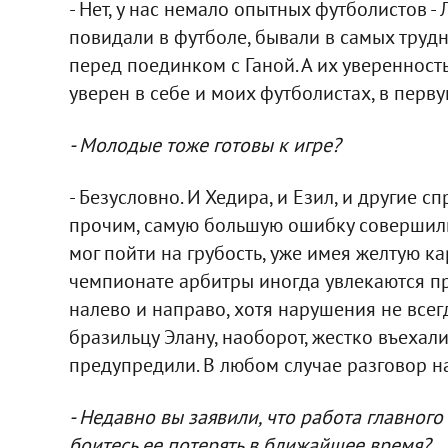
- Нет, у нас немало опытных футболистов 
повидали в футболе, бывали в самых трудн
перед поединком с Ганой. А их уверенност
уверен в себе и моих футболистах, в перву
- Молодые тоже готовы к игре?
- Безусловно. И Хедира, и Езил, и другие с
прочим, самую большую ошибку совершили
мог пойти на грубость, уже имея желтую кар
чемпионате арбитры иногда увлекаются пр
налево и направо, хотя нарушения не всегд
бразильцу Элану, наоборот, жестко въехали
предупредили. В любом случае разговор на
- Недавно вы заявили, что работа главного
боитесь ее потерять в ближайшее время?