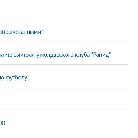
еобоснованными"
тче выиграл у молдавского клуба "Рапид"
по футболу
00