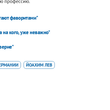
ую профессию.
итают фаворитами"
 а на кого, уже неважно"
верие"
ГЕРМАНИИ
ЙОАХИМ ЛЕВ