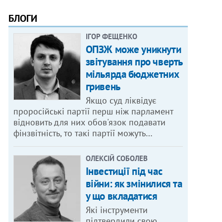
БЛОГИ
ІГОР ФЕЩЕНКО
ОПЗЖ може уникнути
звітування про чверть
мільярда бюджетних
гривень
Якщо суд ліквідує
проросійські партії перш ніж парламент
відновить для них обов'язок подавати
фінзвітність, то такі партії можуть…
ОЛЕКСІЙ СОБОЛЕВ
Інвестиції під час
війни: як змінилися та
у що вкладатися
Які інструменти
підтвердили свою