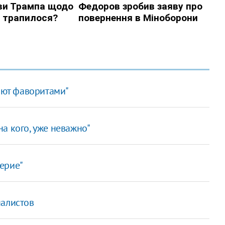
тают фаворитами"
 на кого, уже неважно"
ерие"
налистов