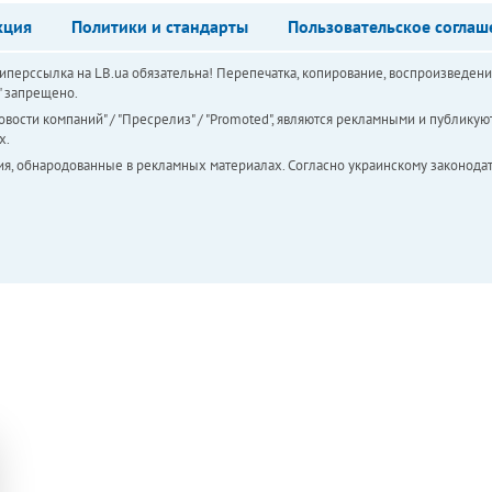
кция
Политики и стандарты
Пользовательское соглаш
перссылка на LB.ua обязательна! Перепечатка, копирование, воспроизведени
а" запрещено.
вости компаний" / "Пресрелиз" / "Promoted", являются рекламными и публикуют
х.
ия, обнародованные в рекламных материалах. Согласно украинскому законодат