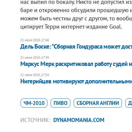
нас выпил по бокалу. Никто не допустил и
баре и откровенно обсудили прошедшую игр
можем быть честны друг с другом, то вообщ
цитирует Терри интернет-издание Goal.
21 июня 2010, 17:46
Дель Боске: "Сборная Гондураса может дос
21 июня 2010, 17:39
Маркус Мерк раскритиковал работу судей 
21 июня 2010, 17:34
Нигерийцев мотивируют дополнительным
ЧМ-2010
ПИВО
СБОРНАЯ АНГЛИИ
Д
ИСТОЧНИК:
DYNAMOMANIA.COM