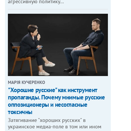
агрессивную политику…
МАРІЯ КУЧЕРЕНКО
"Хорошие русские" как инструмент
пропаганды. Почему мнимые русские
оппозиционеры и несогласные
токсичны
Затягивание "хороших русских" в
украинское медиа-поле в том или ином