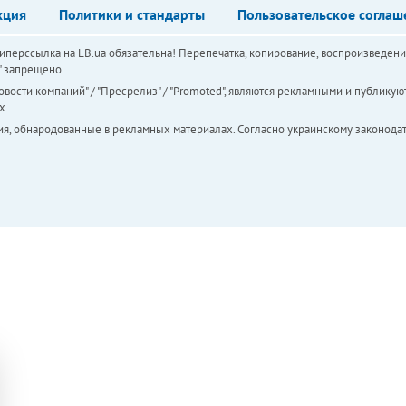
кция
Политики и стандарты
Пользовательское соглаш
перссылка на LB.ua обязательна! Перепечатка, копирование, воспроизведени
а" запрещено.
вости компаний" / "Пресрелиз" / "Promoted", являются рекламными и публикуют
х.
ия, обнародованные в рекламных материалах. Согласно украинскому законодат