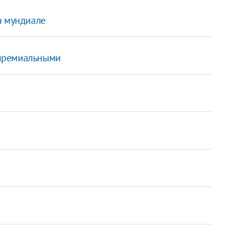
а мундиале
премиальными