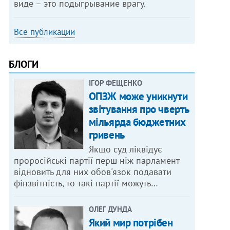
виде – это подыгрывание врагу.
Все публикации
БЛОГИ
ІГОР ФЕЩЕНКО
ОПЗЖ може уникнути
звітування про чверть
мільярда бюджетних
гривень
Якщо суд ліквідує
проросійські партії перш ніж парламент
відновить для них обов'язок подавати
фінзвітність, то такі партії можуть…
ОЛЕГ ДУНДА
Який мир потрібен