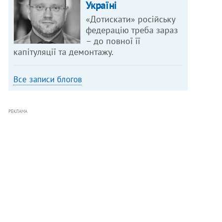
Україні
«Дотискати» російську
федерацію треба зараз
– до повної її
капітуляції та демонтажу.
Все записи блогов
РЕКЛАМА