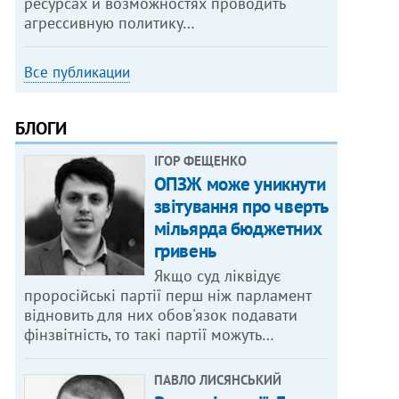
ресурсах и возможностях проводить
агрессивную политику…
Все публикации
БЛОГИ
ІГОР ФЕЩЕНКО
ОПЗЖ може уникнути
звітування про чверть
мільярда бюджетних
гривень
Якщо суд ліквідує
проросійські партії перш ніж парламент
відновить для них обов'язок подавати
фінзвітність, то такі партії можуть…
ПАВЛО ЛИСЯНСЬКИЙ