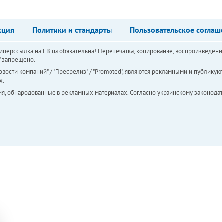
кция
Политики и стандарты
Пользовательское соглаш
перссылка на LB.ua обязательна! Перепечатка, копирование, воспроизведени
а" запрещено.
вости компаний" / "Пресрелиз" / "Promoted", являются рекламными и публикуют
х.
ия, обнародованные в рекламных материалах. Согласно украинскому законодат