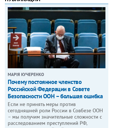
МАРІЯ КУЧЕРЕНКО
​Почему постоянное членство
Российской Федерации в Совете
Безопасности ООН – большая ошибка
Если не принять меры против
сегодняшней роли России в Совбезе ООН
– мы получим значительные сложности с
расследованием преступлений РФ,