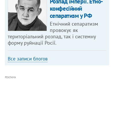
Розпад імперії. Етно-
конфесійний
сепаратизм у РФ
Етнічний сепаратизм
провокує як
територіальний розпад, так і системну
форму руйнації Росії.
Все записи блогов
РЕКЛАМА