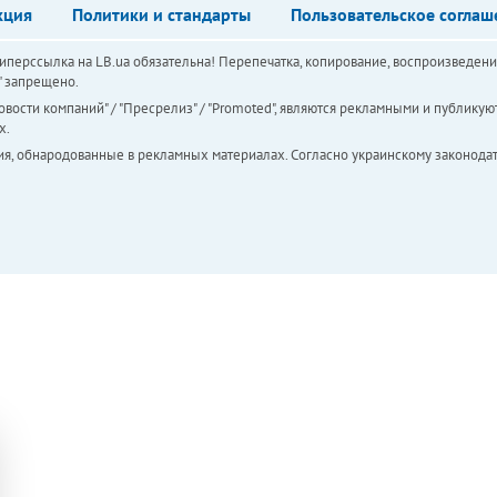
кция
Политики и стандарты
Пользовательское соглаш
перссылка на LB.ua обязательна! Перепечатка, копирование, воспроизведени
а" запрещено.
вости компаний" / "Пресрелиз" / "Promoted", являются рекламными и публикуют
х.
ия, обнародованные в рекламных материалах. Согласно украинскому законодат