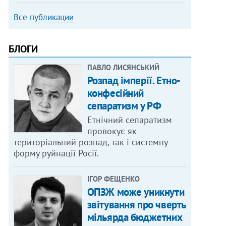
Все публикации
БЛОГИ
ПАВЛО ЛИСЯНСЬКИЙ
Розпад імперії. Етно-
конфесійний
сепаратизм у РФ
Етнічний сепаратизм
провокує як
територіальний розпад, так і системну
форму руйнації Росії.
ІГОР ФЕЩЕНКО
ОПЗЖ може уникнути
звітування про чверть
мільярда бюджетних