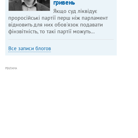
гривень
Якщо суд ліквідує
проросійські партії перш ніж парламент
відновить для них обов'язок подавати
фінзвітність, то такі партії можуть…
Все записи блогов
РЕКЛАМА