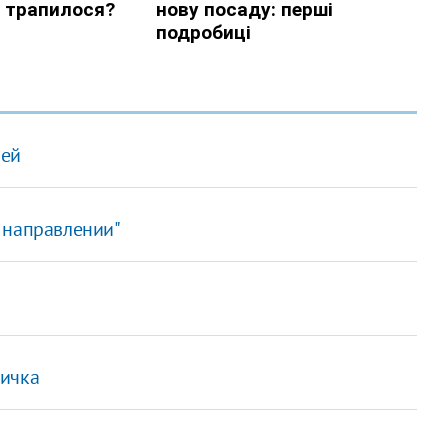
ией
 направлении"
вичка