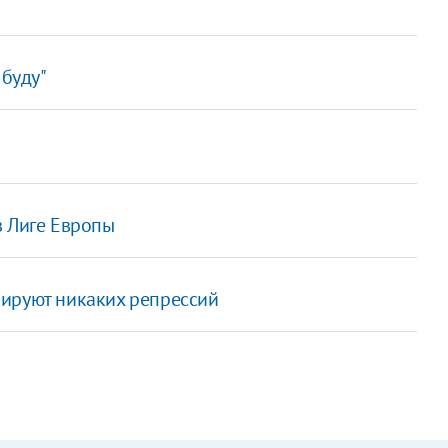
 буду"
в Лиге Европы
нируют никаких репрессий