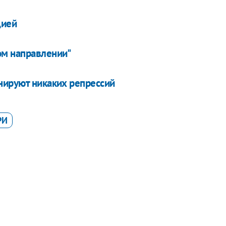
цией
ом направлении"
нируют никаких репрессий
РИ