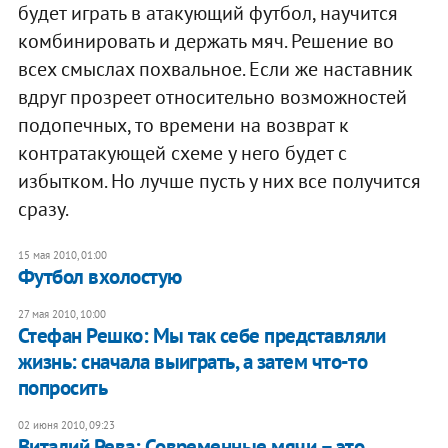
будет играть в атакующий футбол, научится
комбинировать и держать мяч. Решение во
всех смыслах похвальное. Если же наставник
вдруг прозреет относительно возможностей
подопечных, то времени на возврат к
контратакующей схеме у него будет с
избытком. Но лучше пусть у них все получится
сразу.
15 мая 2010, 01:00
Футбол вхолостую
27 мая 2010, 10:00
Стефан Решко: Мы так себе представляли
жизнь: сначала выиграть, а затем что-то
попросить
02 июня 2010, 09:23
Виталий Рева: Современные мячи – это