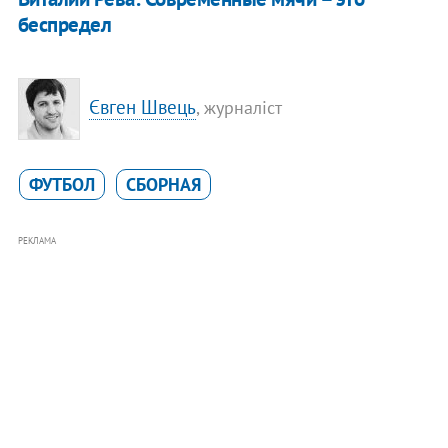
беспредел
Євген Швець
, журналіст
ФУТБОЛ
СБОРНАЯ
РЕКЛАМА