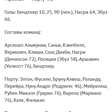
Голы: Бендтнер 10, 25, 90 (пен.), Насри 64, Эбуэ
66.
Составы команд:
Арсенал: Альмуния, Санья, Кэмпбелл,
Вермален, Клиши, Сонг, Диаби, Насри
(Денилсон 72), Росицки (Эбуэ 58), Аршавин
(Уолкотт 76), Бендтнер.
Порту: Элтон, Фусиле, Бруну Алвеш, Роланду,
Перейра, Нуну Андре (Родригес 46), Мейрелеш,
Рубен Микаэл (Гуарин 76), Варела (Мариано
76), Халк, Фалькао