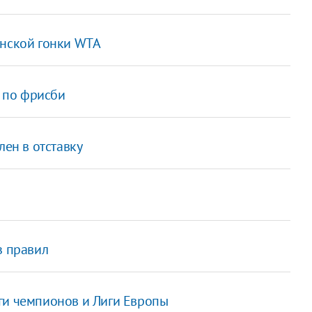
онской гонки WTA
 по фрисби
лен в отставку
з правил
ги чемпионов и Лиги Европы