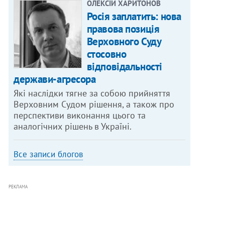
ОЛЕКСІЙ ХАРИТОНОВ
Росія заплатить: нова
правова позиція
Верховного Суду
стосовно
відповідальності
держави-агресора
Які наслідки тягне за собою прийняття
Верховним Судом рішення, а також про
перспективи виконання цього та
аналогічних рішень в Україні.
Все записи блогов
РЕКЛАМА