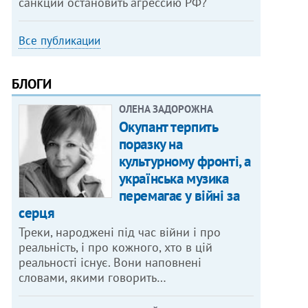
санкции остановить агрессию РФ?
Все публикации
БЛОГИ
ОЛЕНА ЗАДОРОЖНА
Окупант терпить
поразку на
культурному фронті, а
українська музика
перемагає у війні за
серця
Треки, народжені під час війни і про
реальність, і про кожного, хто в цій
реальності існує. Вони наповнені
словами, якими говорить…