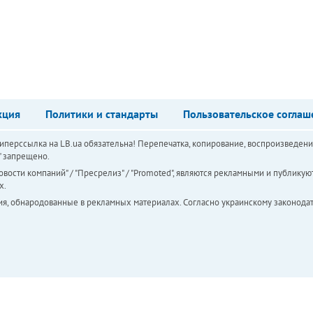
кция
Политики и стандарты
Пользовательское соглаш
перссылка на LB.ua обязательна! Перепечатка, копирование, воспроизведени
а" запрещено.
вости компаний" / "Пресрелиз" / "Promoted", являются рекламными и публикуют
х.
ия, обнародованные в рекламных материалах. Согласно украинскому законодат