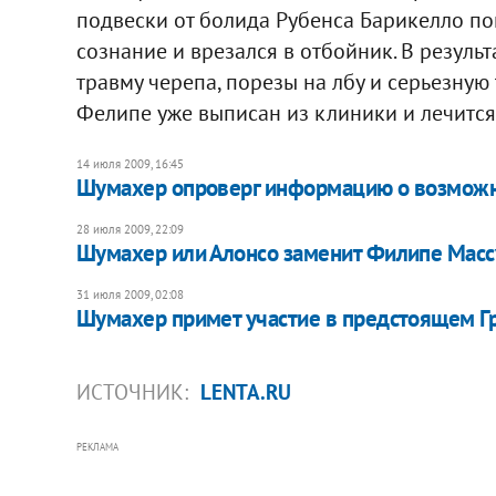
подвески от болида Рубенса Барикелло по
сознание и врезался в отбойник. В резуль
травму черепа, порезы на лбу и серьезную
Фелипе уже выписан из клиники и лечится
14 июля 2009, 16:45
Шумахер опроверг информацию о возможн
28 июля 2009, 22:09
Шумахер или Алонсо заменит Филипе Массу 
31 июля 2009, 02:08
Шумахер примет участие в предстоящем Г
ИСТОЧНИК:
LENTA.RU
РЕКЛАМА