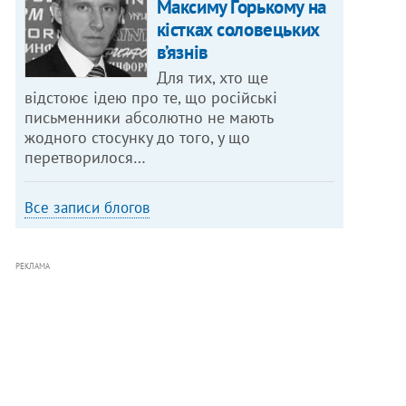
Максиму Горькому на
кістках соловецьких
в’язнів
Для тих, хто ще
відстоює ідею про те, що російські
письменники абсолютно не мають
жодного стосунку до того, у що
перетворилося…
Все записи блогов
РЕКЛАМА