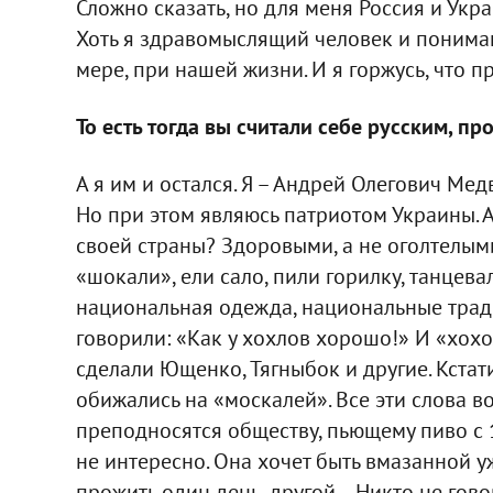
Сложно сказать, но для меня Россия и Укра
Хоть я здравомыслящий человек и понимаю,
мере, при нашей жизни. И я горжусь, что п
То есть тогда вы считали себе русским, 
А я им и остался. Я – Андрей Олегович Мед
Но при этом являюсь патриотом Украины. А
своей страны? Здоровыми, а не оголтелым
«шокали», ели сало, пили горилку, танцева
национальная одежда, национальные тради
говорили: «Как у хохлов хорошо!» И «хох
сделали Ющенко, Тягныбок и другие. Кстати
обижались на «москалей». Все эти слова в
преподносятся обществу, пьющему пиво с 1
не интересно. Она хочет быть вмазанной у
прожить один день, другой… Никто не говор