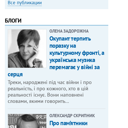
Все публикации
БЛОГИ
ОЛЕНА ЗАДОРОЖНА
Окупант терпить
поразку на
культурному фронті, а
українська музика
перемагає у війні за
серця
Треки, народжені під час війни і про
реальність, і про кожного, хто в цій
реальності існує. Вони наповнені
словами, якими говорить…
ОЛЕКСАНДР СКРИПНИК
Про пам’ятники