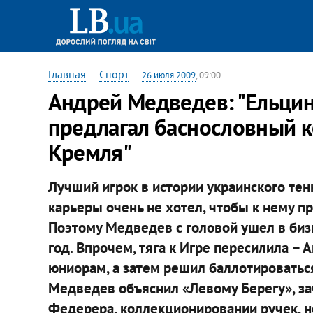
Главная
—
Спорт
—
26 июля 2009
, 09:00
Андрей Медведев: "Ельцин
предлагал баснословный к
Кремля"
Лучший игрок в истории украинского те
карьеры очень не хотел, чтобы к нему п
Поэтому Медведев с головой ушел в бизне
год. Впрочем, тяга к Игре пересилила –
юниорам, а затем решил баллотироватьс
Медведев объяснил «Левому Берегу», зач
Федерера, коллекционировании ручек, н