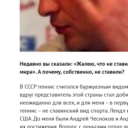
Недавно вы сказали: «Жалею, что не стави
мира». А почему, собственно, не ставили?
В СССР теннис считался буржуазным видом 
вдруг представитель этой страны стал доби
неожиданно для всех, и для меня – в перву
теннис – не славянский вид спорта. Лендл 
США. До меня были Андрей Чесноков и Анд
их достижения. Вопрос с деньгами отпал л