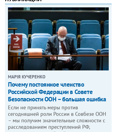
МАРІЯ КУЧЕРЕНКО
​Почему постоянное членство
Российской Федерации в Совете
Безопасности ООН – большая ошибка
Если не принять меры против
сегодняшней роли России в Совбезе ООН
– мы получим значительные сложности с
расследованием преступлений РФ,