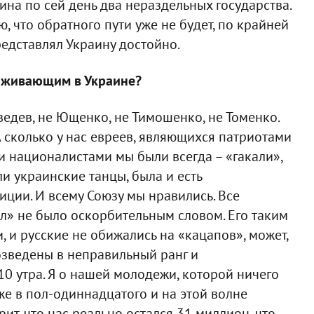
ина по сей день два нераздельных государства.
 что обратного пути уже не будет, по крайней
редставлял Украину достойно.
проживающим в Украине?
ведев, не Ющенко, не Тимошенко, не Томенко.
 сколько у нас евреев, являющихся патриотами
и националистами мы были всегда – «гакали»,
ли украинские танцы, была и есть
ции. И всему Союзу мы нравились. Все
ол» не было оскорбительным словом. Его таким
, и русские не обижались на «кацапов», может,
озведены в неправильный ранг и
0 утра. Я о нашей молодежи, которой ничего
же в пол-одиннадцатого и на этой волне
ит, что нас реально остался 31 миллион, что