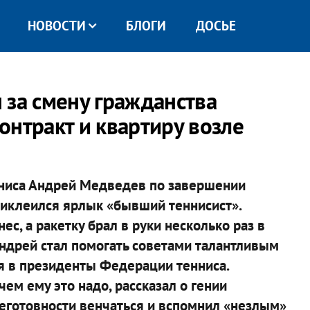
НОВОСТИ
БЛОГИ
ДОСЬЕ
 за смену гражданства
онтракт и квартиру возле
нниса Андрей Медведев по завершении
риклеился ярлык «бывший теннисист».
с, а ракетку брал в руки несколько раз в
 Андрей стал помогать советами талантливым
я в президенты Федерации тенниса.
ем ему это надо, рассказал о гении
еготовности венчаться и вспомнил «незлым»