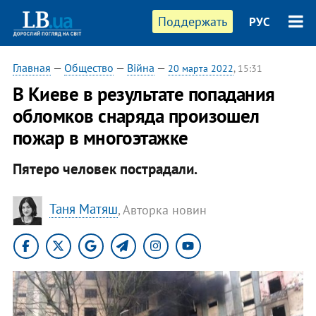
Поддержать
РУС
Главная
—
Общество
—
Війна
—
20 марта 2022
, 15:31
В Киеве в результате попадания
обломков снаряда произошел
пожар в многоэтажке
Пятеро человек пострадали.
Таня Матяш
, Авторка новин