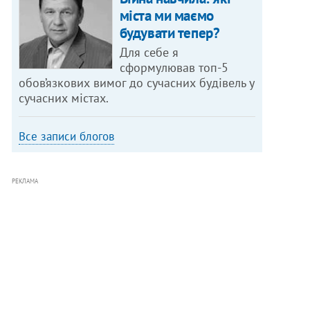
міста ми маємо
будувати тепер?
Для себе я
сформулював топ-5
обов’язкових вимог до сучасних будівель у
сучасних містах.
Все записи блогов
РЕКЛАМА