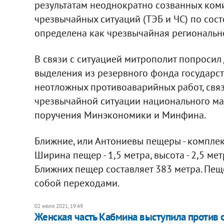
результатам неоднократно созванных ком
чрезвычайных ситуаций (ТЭБ и ЧС) по сос
определена как чрезвычайная региональног
В связи с ситуацией митрополит попроси
выделения из резервного фонда государс
неотложных противоаварийных работ, свя
чрезвычайной ситуации национального мас
поручения Минэкономики и Минфина.
Ближние, или Антониевы пещеры - компле
Ширина пещер - 1,5 метра, высота - 2,5 м
Ближних пещер составляет 383 метра. Пеще
собой переходами.
02 июля 2021, 19:49
Женская часть Кабмина выступила против о