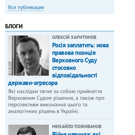
Все публикации
БЛОГИ
ОЛЕКСІЙ ХАРИТОНОВ
Росія заплатить: нова
правова позиція
Верховного Суду
стосовно
відповідальності
держави-агресора
Які наслідки тягне за собою прийняття
Верховним Судом рішення, а також про
перспективи виконання цього та
аналогічних рішень в Україні.
МИХАЙЛО ПОЖИВАНОВ
Війна навчила: які