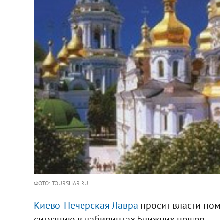
ФОТО: TOURSHAR.RU
Киево-Печерская Лавра
просит власти по
ситуацию в лабиринтах Ближних пещер.