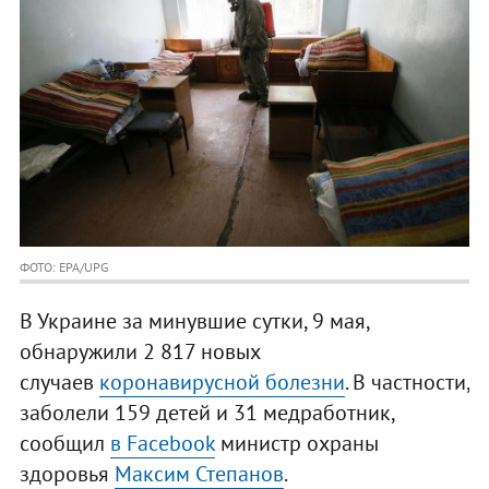
ФОТО: EPA/UPG
В Украине за минувшие сутки, 9 мая,
обнаружили 2 817 новых
случаев
коронавирусной болезни
. В частности,
заболели 159 детей и 31 медработник,
сообщил
в Facebook
министр охраны
здоровья
Максим Степанов
.