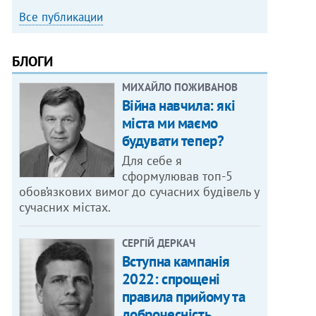
Все публикации
БЛОГИ
МИХАЙЛО ПОЖИВАНОВ
Війна навчила: які
міста ми маємо
будувати тепер?
Для себе я
сформулював топ-5
обов’язкових вимог до сучасних будівель у
сучасних містах.
СЕРГІЙ ДЕРКАЧ
Вступна кампанія
2022: спрощені
правила прийому та
доброчесність