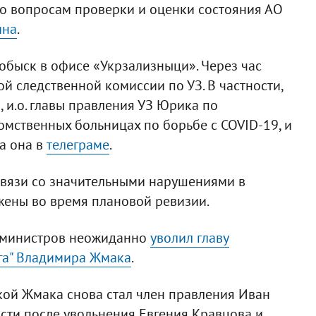
о вопросам проверки и оценки состояния АО
ина
.
обыск в офисе «Укрзализныци». Через час
 следственной комиссии по УЗ. В частности,
 и.о. главы правления УЗ Юрика по
омственных больницах по борьбе с COVID-19, и
ла она в
телеграме
.
связи со значительными нарушениями в
жены во время плановой ревизии.
т министров неожиданно
уволил главу
га" Владимира Жмака
.
авкой Жмака снова стал член правления Иван
сти после увольнения Евгения Кравцова и