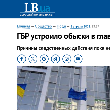
Главная
—
Общество
—
Події
—
8 апреля 2021
, 13:17
ГБР устроило обыски в гл
Причины следственных действия пока н