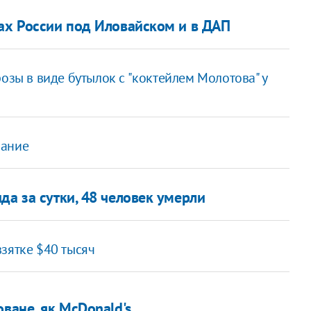
вах России под Иловайском и в ДАП
озы в виде бутылок с "коктейлем Молотова" у
вание
да за сутки, 48 человек умерли
зятке $40 тысяч
ване, як McDonald's