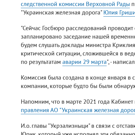
следственной комиссии Верховной Рады
п
"Украинская железная дорога"
Юлия Гриш
"Сейчас Госбюро расследований проводит 
запланировано заседание нашей временной
будем слушать доклады министра Криклия,
критической ситуации, сложившейся в вед
по результатам
аварии 29 марта
", - написа
Комиссия была создана в конце января в 
компании, которые будто бы были обнару
Напомним, что в марте 2021 года Кабине
правления АО "Украинская железная доро
И.о. главы "Укрзализныци" в связи с отст
Юрик, который уже исполнял эти обязанно