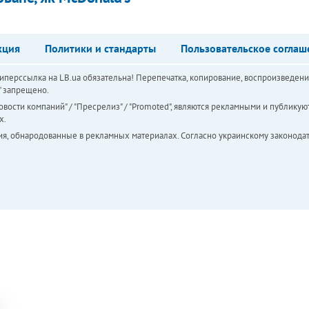
кция
Политики и стандарты
Пользовательское соглаш
перссылка на LB.ua обязательна! Перепечатка, копирование, воспроизведени
а" запрещено.
вости компаний" / "Пресрелиз" / "Promoted", являются рекламными и публикуют
х.
ия, обнародованные в рекламных материалах. Согласно украинскому законодат