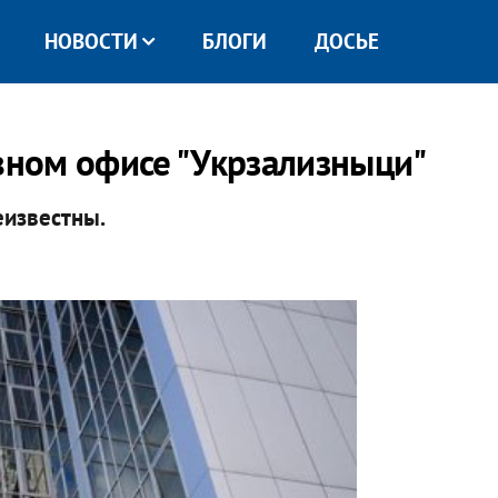
НОВОСТИ
БЛОГИ
ДОСЬЕ
авном офисе "Укрзализныци"
еизвестны.