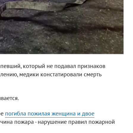
рпевший, который не подавал признаков
алению, медики констатировали смерть
вается.
ре
погибла пожилая женщина и двое
ичина пожара - нарушение правил пожарной