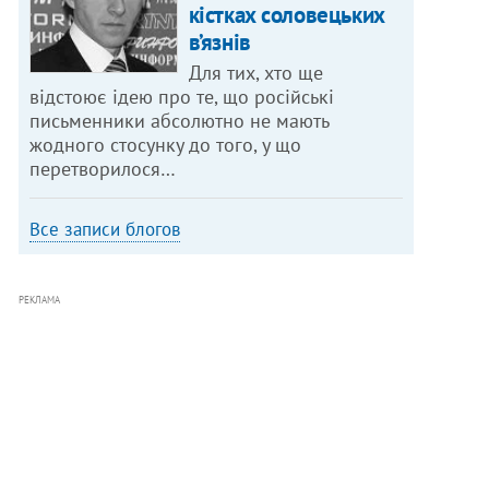
кістках соловецьких
в’язнів
Для тих, хто ще
відстоює ідею про те, що російські
письменники абсолютно не мають
жодного стосунку до того, у що
перетворилося…
Все записи блогов
РЕКЛАМА