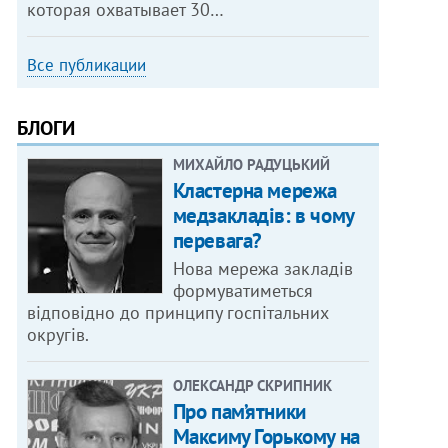
которая охватывает 30…
Все публикации
БЛОГИ
МИХАЙЛО РАДУЦЬКИЙ
Кластерна мережа
медзакладів: в чому
перевага?
Нова мережа закладів
формуватиметься
відповідно до принципу госпітальних
округів.
ОЛЕКСАНДР СКРИПНИК
Про пам’ятники
Максиму Горькому на