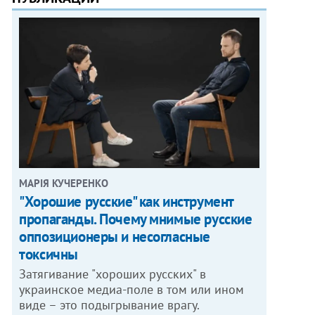
МАРІЯ КУЧЕРЕНКО
"Хорошие русские" как инструмент
пропаганды. Почему мнимые русские
оппозиционеры и несогласные
токсичны
Затягивание "хороших русских" в
украинское медиа-поле в том или ином
виде – это подыгрывание врагу.