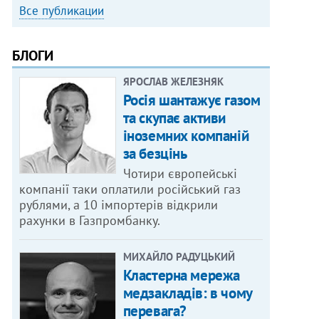
Все публикации
БЛОГИ
ЯРОСЛАВ ЖЕЛЕЗНЯК
Росія шантажує газом
та скупає активи
іноземних компаній
за безцінь
Чотири європейські
компанії таки оплатили російський газ
рублями, а 10 імпортерів відкрили
рахунки в Газпромбанку.
МИХАЙЛО РАДУЦЬКИЙ
Кластерна мережа
медзакладів: в чому
перевага?