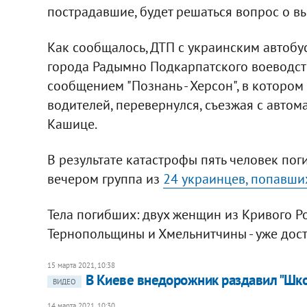
пострадавшие, будет решаться вопрос о в
Как сообщалось, ДТП с украинским автобу
города Радымно Подкарпатского воеводства
сообщением "Познань - Херсон", в котором 
водителей, перевернулся, съезжая с автом
Кашице.
В результате катастрофы пять человек поги
вечером группа из
24 украинцев, попавши
Тела погибших: двух женщин из Кривого Р
Тернопольщины и Хмельнитчины - уже дост
15 марта 2021, 10:38
В Киеве внедорожник раздавил "Шко
ВИДЕО
14 марта 2021, 10:30