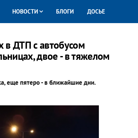
НОВОСТИ
БЛОГИ
ДОСЬЕ
 в ДТП с автобусом
льницах, двое - в тяжелом
а, еще пятеро - в ближайшие дни.