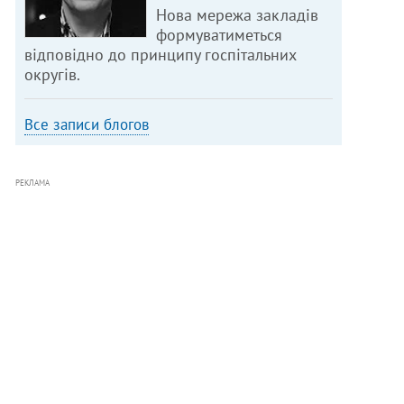
Нова мережа закладів
формуватиметься
відповідно до принципу госпітальних
округів.
Все записи блогов
РЕКЛАМА