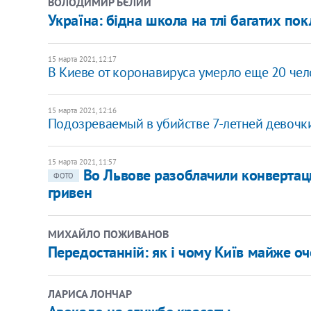
ВОЛОДИМИР БЄЛИЙ
Україна: бідна школа на тлі багатих по
15 марта 2021, 12:17
В Киеве от коронавируса умерло еще 20 чел
15 марта 2021, 12:16
Подозреваемый в убийстве 7-летней девочки
15 марта 2021, 11:57
Во Львове разоблачили конвертац
ФОТО
гривен
МИХАЙЛО ПОЖИВАНОВ
Передостанній: як і чому Київ майже оч
ЛАРИСА ЛОНЧАР