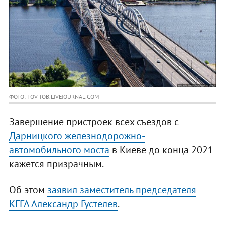
ФОТО: TOV-TOB.LIVEJOURNAL.COM
Завершение пристроек всех съездов с
Дарницкого железнодорожно-
автомобильного моста
в Киеве до конца 2021
кажется призрачным.
Об этом
заявил заместитель председателя
КГГА Александр Густелев
.