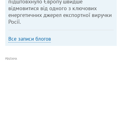
підштовхнуло Європу швидше
відмовитися від одного з ключових
енергетичних джерел експортної виручки
Росії.
Все записи блогов
РЕКЛАМА