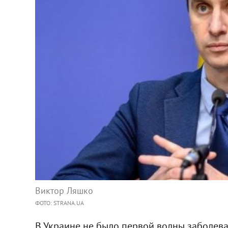
Виктор Ляшко
ФОТО: STRANA.UA
В Украине не было первой волны заболев