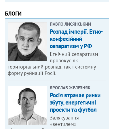
БЛОГИ
ПАВЛО ЛИСЯНСЬКИЙ
Розпад імперії. Етно-
конфесійний
сепаратизм у РФ
Етнічний сепаратизм
провокує як
територіальний розпад, так і системну
форму руйнації Росії.
ЯРОСЛАВ ЖЕЛЕЗНЯК
Росія втрачає ринки
збуту, енергетичні
проекти та футбол
Залякування
«вентилем»