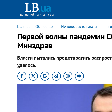
Главная
—
Общество
—
-- Не використовувати --
—
1 ок
Первой волны пандемии CO
Минздрав
Власти пытались предотвратить распрост
удалось.