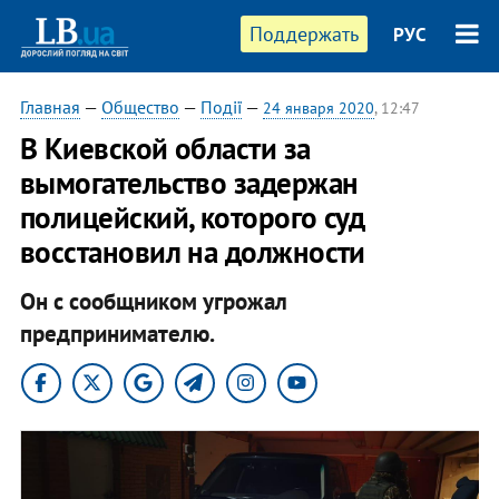
Поддержать
РУС
Главная
—
Общество
—
Події
—
24 января 2020
, 12:47
В Киевской области за
вымогательство задержан
полицейский, которого суд
восстановил на должности
Он с сообщником угрожал
предпринимателю.