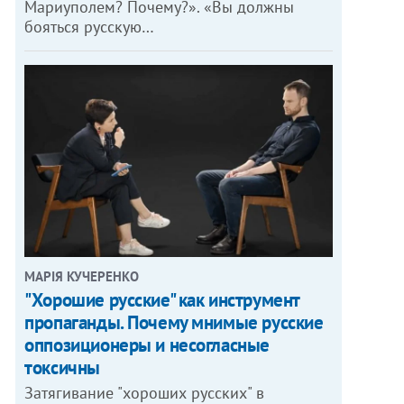
Мариуполем? Почему?». «Вы должны
бояться русскую…
МАРІЯ КУЧЕРЕНКО
"Хорошие русские" как инструмент
пропаганды. Почему мнимые русские
оппозиционеры и несогласные
токсичны
Затягивание "хороших русских" в