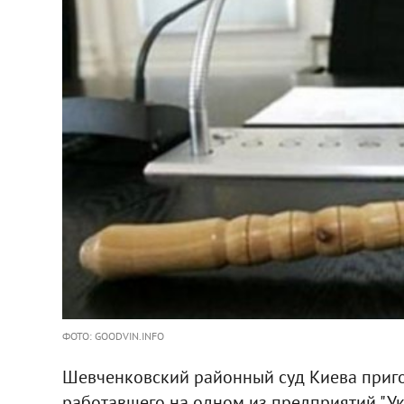
ФОТО: GOODVIN.INFO
Шевченковский районный суд Киева при
работавшего на одном из предприятий "Ук