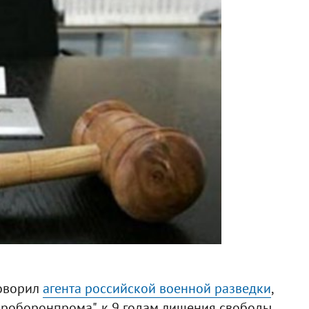
говорил
агента российской военной разведки
,
роборонпрома", к 9 годам лишения свободы.