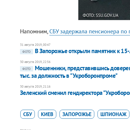
ФОТО: SSU.GOV.UA
Напомним,
СБУ задержала пенсионера по 
31 августа 2019, 00:47
В Запорожье открыли памятник к 15
ФОТО
30 августа 2019, 22:56
Мошенники, представившись довере
ФОТО
тыс. за должность в "Укроборонпроме"
30 августа 2019, 21:16
Зеленский сменил гендиректора "Укробор
СБУ
КИЕВ
ЗАПОРОЖЬЕ
ШПИОНАЖ