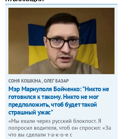
СОНЯ КОШКІНА , ОЛЕГ БАЗАР
Мэр Мариуполя Бойченко: "Никто не
готовился к такому. Никто не мог
предположить, чтоб будет такой
страшный ужас"
«Мы ехали через русский блокпост. Я
попросил водителя, чтоб он спросил: «За
что вы сделали т-а-к-о-е с