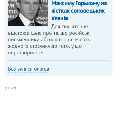
Максиму Горькому на
кістках соловецьких
в’язнів
Для тих, хто ще
відстоює ідею про те, що російські
письменники абсолютно не мають
жодного стосунку до того, у що
перетворилося…
Все записи блогов
РЕКЛАМА