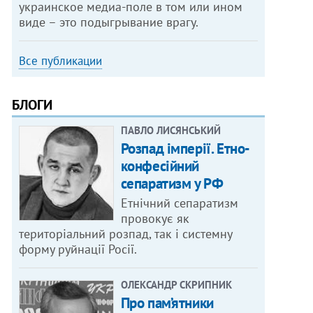
украинское медиа-поле в том или ином
виде – это подыгрывание врагу.
Все публикации
БЛОГИ
ПАВЛО ЛИСЯНСЬКИЙ
Розпад імперії. Етно-
конфесійний
сепаратизм у РФ
Етнічний сепаратизм
провокує як
територіальний розпад, так і системну
форму руйнації Росії.
ОЛЕКСАНДР СКРИПНИК
Про пам’ятники