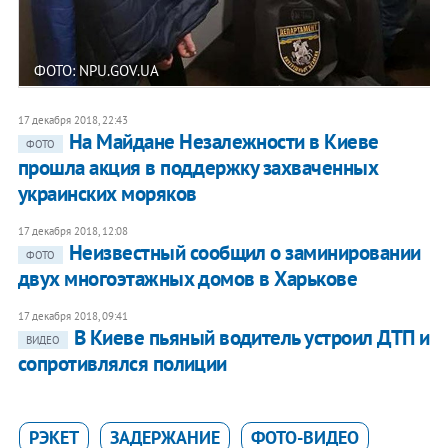
ФОТО: NPU.GOV.UA
17 декабря 2018, 22:43
На Майдане Незалежности в Киеве
ФОТО
прошла акция в поддержку захваченных
украинских моряков
17 декабря 2018, 12:08
Неизвестный сообщил о заминировании
ФОТО
двух многоэтажных домов в Харькове
17 декабря 2018, 09:41
В Киеве пьяный водитель устроил ДТП и
ВИДЕО
сопротивлялся полиции
РЭКЕТ
ЗАДЕРЖАНИЕ
ФОТО-ВИДЕО