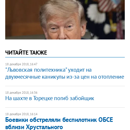
ЧИТАЙТЕ ТАКЖЕ
18 декабря 2018, 16:47
"Львовская политехника" уходит на
двухмесячные каникулы из-за цен на отопление
18 декабря 2018, 16:36
На шахте в Торецке погиб забойщик
18 декабря 2018, 16:14
Боевики обстреляли беспилотник ОБСЕ
вблизи Хрустального