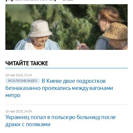
ЧИТАЙТЕ ТАКЖЕ
10 мая 2018, 15:24
В Киеве двое подростков
ЭКСКЛЮЗИВ, ВИДЕО
безнаказанно проехались между вагонами
метро
10 мая 2018, 14:34
Украинец попал в польскую больницу после
драки с поляками