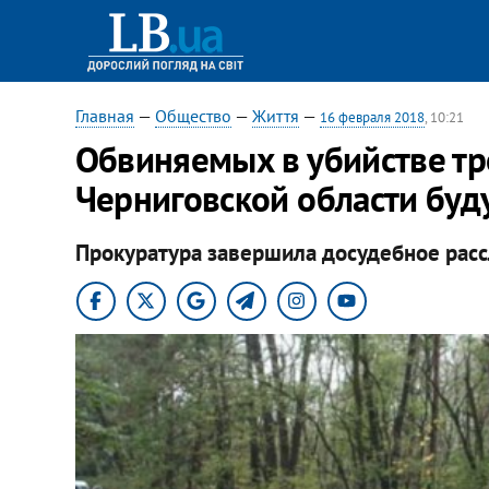
Главная
—
Общество
—
Життя
—
16 февраля 2018
, 10:21
Обвиняемых в убийстве тр
Черниговской области буду
Прокуратура завершила досудебное рас