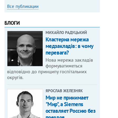
Все публикации
БЛОГИ
МИХАЙЛО РАДУЦЬКИЙ
Кластерна мережа
медзакладів: в чому
перевага?
Нова мережа закладів
формуватиметься
відповідно до принципу госпітальних
округів.
ЯРОСЛАВ ЖЕЛЕЗНЯК
Мир не принимает
"Мир", а Siemens
оставляет Россию без
поездов