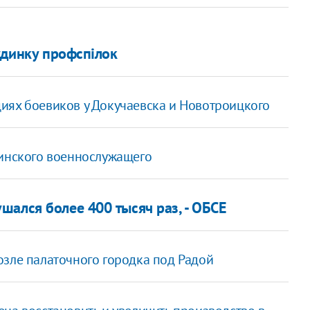
удинку профспілок
иях боевиков у Докучаевска и Новотроицкого
аинского военнослужащего
ался более 400 тысяч раз, - ОБСЕ
озле палаточного городка под Радой