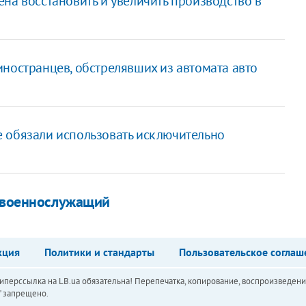
на восстановить и увеличить производство в
иностранцев, обстрелявших из автомата авто
 обязали использовать исключительно
н военнослужащий
кция
Политики и стандарты
Пользовательское соглаш
перссылка на LB.ua обязательна! Перепечатка, копирование, воспроизведени
а" запрещено.