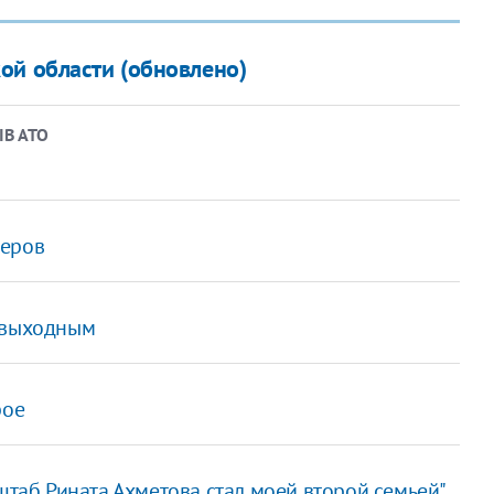
ой области (обновлено)
ІВ АТО
леров
о выходным
рое
штаб Рината Ахметова стал моей второй семьей"