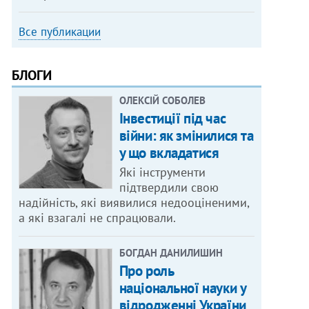
Все публикации
БЛОГИ
ОЛЕКСІЙ СОБОЛЕВ
Інвестиції під час
війни: як змінилися та
у що вкладатися
Які інструменти
підтвердили свою
надійність, які виявилися недооціненими,
а які взагалі не спрацювали.
БОГДАН ДАНИЛИШИН
Про роль
національної науки у
відродженні України