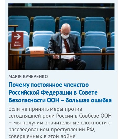
МАРІЯ КУЧЕРЕНКО
​Почему постоянное членство
Российской Федерации в Совете
Безопасности ООН – большая ошибка
Если не принять меры против
сегодняшней роли России в Совбезе ООН
– мы получим значительные сложности с
расследованием преступлений РФ,
совершенных в этой войне.