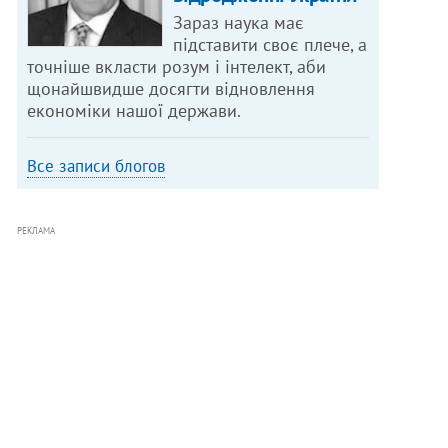
Зараз наука має
підставити своє плече, а
точніше вкласти розум і інтелект, аби
щонайшвидше досягти відновлення
економіки нашої держави.
Все записи блогов
РЕКЛАМА