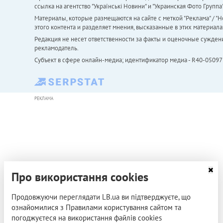
ссылка на агентство "Українськi Новини" и "Украинская Фото Групп
Материалы, которые размещаются на сайте с меткой "Реклама" / "Но
этого контента и разделяет мнения, высказанные в этих материала
Редакция не несет ответственности за факты и оценочные сужден
рекламодатель.
Субъект в сфере онлайн-медиа; идентификатор медиа - R40-05097
РЕКЛАМА
Про використання cookies
Продовжуючи переглядати LB.ua ви підтверджуєте, що
ознайомилися з Правилами користування сайтом та
погоджуєтеся на використання файлів cookies