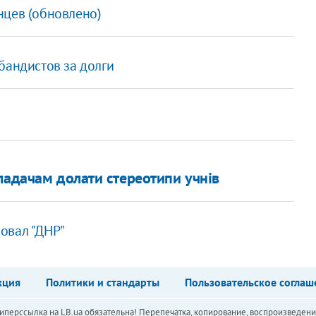
нцев (обновлено)
бандистов за долги
ладачам долати стереотипи учнів
овал "ДНР"
кция
Политики и стандарты
Пользовательское соглаш
перссылка на LB.ua обязательна! Перепечатка, копирование, воспроизведени