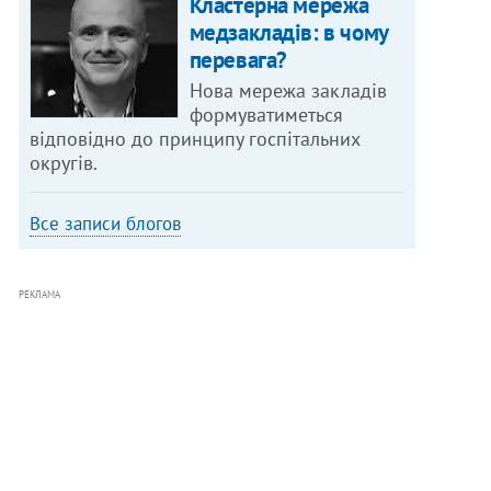
Кластерна мережа
медзакладів: в чому
перевага?
Нова мережа закладів
формуватиметься
відповідно до принципу госпітальних
округів.
Все записи блогов
РЕКЛАМА