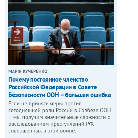
МАРІЯ КУЧЕРЕНКО
​Почему постоянное членство
Российской Федерации в Совете
Безопасности ООН – большая ошибка
Если не принять меры против
сегодняшней роли России в Совбезе ООН
– мы получим значительные сложности с
расследованием преступлений РФ,
совершенных в этой войне.