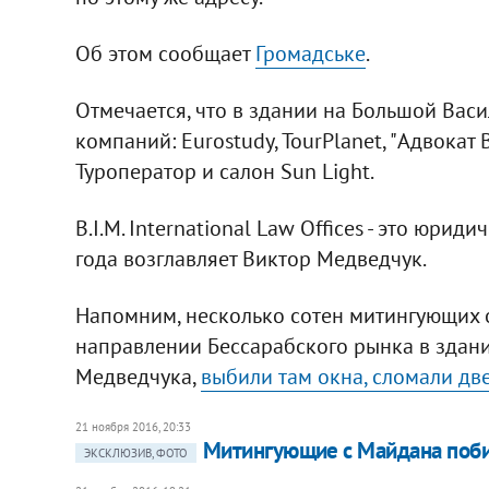
Об этом сообщает
Громадське
.
Отмечается, что в здании на Большой Вас
компаний: Eurostudy, TourPlanet, "Адвокат В
Туроператор и салон Sun Light.
B.I.M. International Law Offices - это юри
года возглавляет Виктор Медведчук.
Напомним, несколько сотен митингующих 
направлении Бессарабского рынка в здани
Медведчука,
выбили там окна, сломали дв
21 ноября 2016, 20:33
Митингующие с Майдана побил
ЭКСКЛЮЗИВ, ФОТО