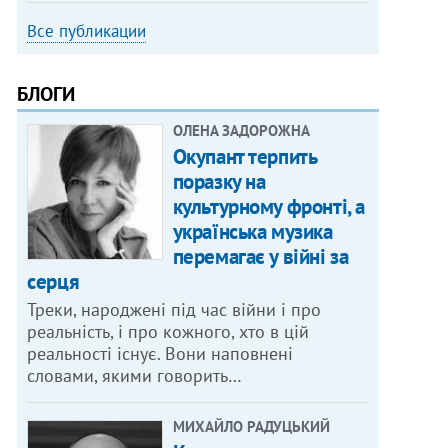
Все публикации
БЛОГИ
ОЛЕНА ЗАДОРОЖНА
Окупант терпить
поразку на
культурному фронті, а
українська музика
перемагає у війні за
серця
Треки, народжені під час війни і про
реальність, і про кожного, хто в цій
реальності існує. Вони наповнені
словами, якими говорить…
МИХАЙЛО РАДУЦЬКИЙ