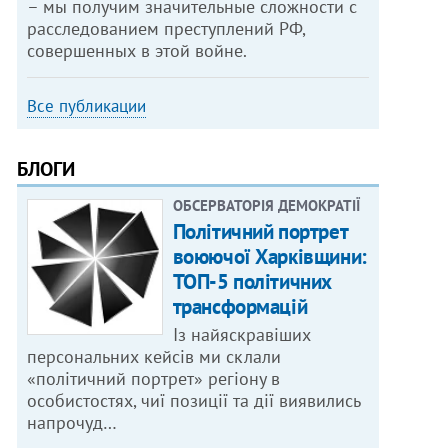
– мы получим значительные сложности с
расследованием преступлений РФ,
совершенных в этой войне.
Все публикации
БЛОГИ
ОБСЕРВАТОРІЯ ДЕМОКРАТІЇ
Політичний портрет
воюючої Харківщини:
ТОП-5 політичних
трансформацій
Із найяскравіших
персональних кейсів ми склали
«політичний портрет» регіону в
особистостях, чиї позиції та дії виявились
напрочуд…