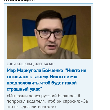
СОНЯ КОШКІНА , ОЛЕГ БАЗАР
Мэр Мариуполя Бойченко: "Никто не
готовился к такому. Никто не мог
предположить, чтоб будет такой
страшный ужас"
«Мы ехали через русский блокпост. Я
попросил водителя, чтоб он спросил: «За
что вы сделали т-а-к-о-е с