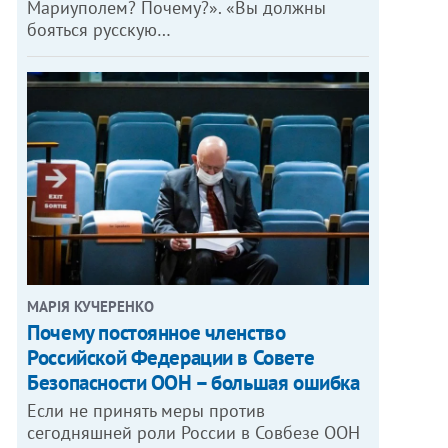
Мариуполем? Почему?». «Вы должны
бояться русскую…
МАРІЯ КУЧЕРЕНКО
​Почему постоянное членство
Российской Федерации в Совете
Безопасности ООН – большая ошибка
Если не принять меры против
сегодняшней роли России в Совбезе ООН