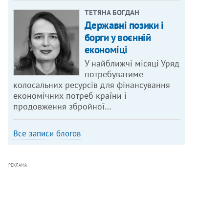
ТЕТЯНА БОГДАН
Державні позики і
борги у воєнній
економіці
У найближчі місяці Уряд
потребуватиме
колосальних ресурсів для фінансування
економічних потреб країни і
продовження збройної…
Все записи блогов
РЕКЛАМА