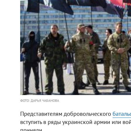
ФОТО: ДАРЬЯ ЧАБАНОВА
Представителям добровольческого
баталь
вступить в ряды украинской армии или во
приняли.