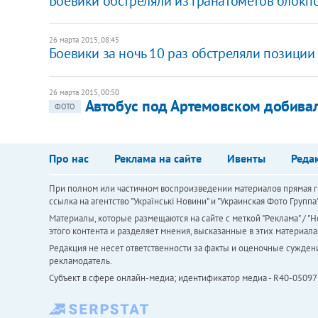
Боевики обстреляли из гранатометов блокпо
26 марта 2015, 08:45
Боевики за ночь 10 раз обстреляли позиции
26 марта 2015, 00:50
Автобус под Артемовском добивал
ФОТО
Про нас
Реклама на сайте
Ивенты
Реда
При полном или частичном воспроизведении материалов прямая ги
ссылка на агентство "Українськi Новини" и "Украинская Фото Групп
Материалы, которые размещаются на сайте с меткой "Реклама" / "Но
этого контента и разделяет мнения, высказанные в этих материала
Редакция не несет ответственности за факты и оценочные сужден
рекламодатель.
Субъект в сфере онлайн-медиа; идентификатор медиа - R40-05097