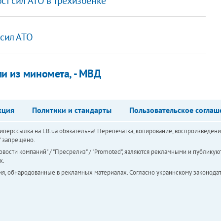
ст сил АТО в Трехизбенке
 сил АТО
и из миномета, - МВД
кция
Политики и стандарты
Пользовательское соглаш
перссылка на LB.ua обязательна! Перепечатка, копирование, воспроизведени
а" запрещено.
вости компаний" / "Пресрелиз" / "Promoted", являются рекламными и публикуют
х.
ия, обнародованные в рекламных материалах. Согласно украинскому законодат