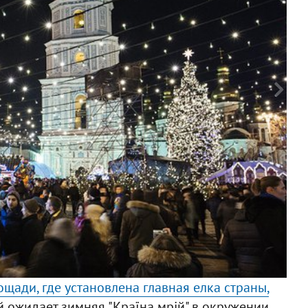
Ф
щади, где установлена главная елка страны,
й ожидает зимняя "Країна мрій" в окружении