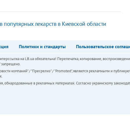
в популярных лекарств в Киевской области
кция
Политики и стандарты
Пользовательское соглаш
перссылка на LB.ua обязательна! Перепечатка, копирование, воспроизведени
а" запрещено.
вости компаний" / "Пресрелиз" / "Promoted", являются рекламными и публикуют
х.
ия, обнародованные в рекламных материалах. Согласно украинскому законодат