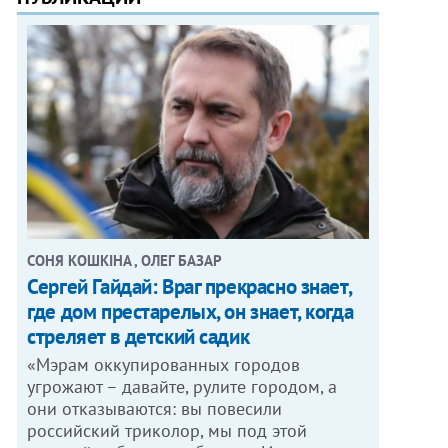
СОНЯ КОШКІНА , ОЛЕГ БАЗАР
Сергей Гайдай: Враг прекрасно знает,
где дом престарелых, он знает, когда
стреляет в детский садик
«Мэрам оккупированных городов
ОТО: МАКС ТРЕБУХОВ
угрожают – давайте, рулите городом, а
они отказываются: вы повесили
российский триколор, мы под этой