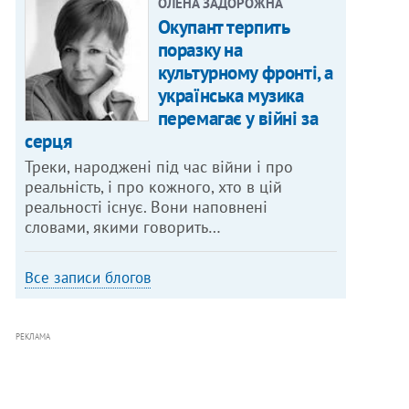
ОЛЕНА ЗАДОРОЖНА
Окупант терпить
поразку на
культурному фронті, а
українська музика
перемагає у війні за
серця
Треки, народжені під час війни і про
реальність, і про кожного, хто в цій
реальності існує. Вони наповнені
словами, якими говорить…
Все записи блогов
РЕКЛАМА