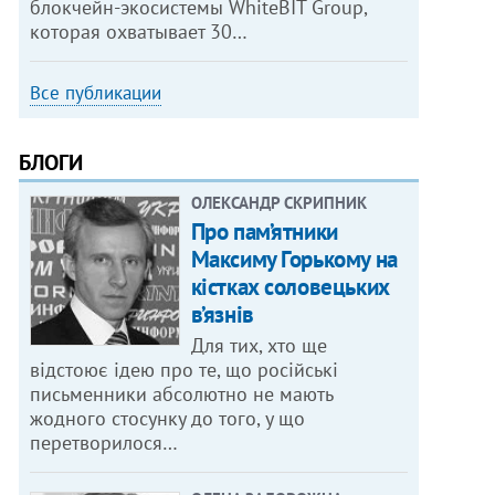
блокчейн-экосистемы WhiteBIT Group,
которая охватывает 30…
Все публикации
БЛОГИ
ОЛЕКСАНДР СКРИПНИК
Про пам’ятники
Максиму Горькому на
кістках соловецьких
в’язнів
Для тих, хто ще
відстоює ідею про те, що російські
письменники абсолютно не мають
жодного стосунку до того, у що
перетворилося…