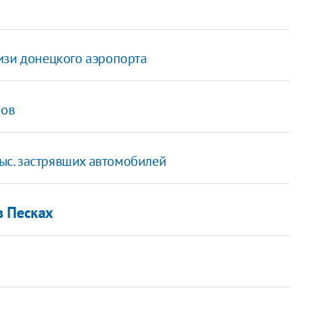
изи донецкого аэропорта
лов
тыс. застрявших автомобилей
в Песках