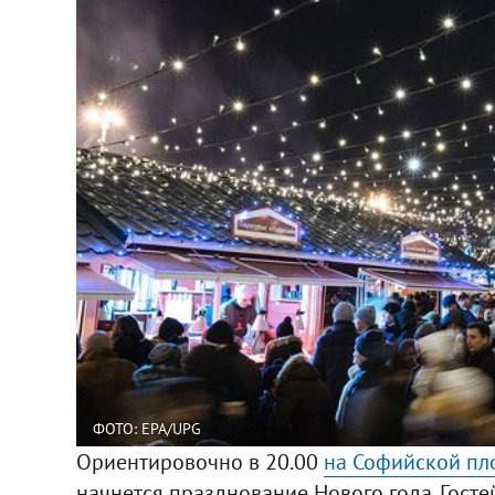
ФОТО: EPA/UPG
Ориентировочно в 20.00
на Софийской пло
начнется празднование Нового года. Госте