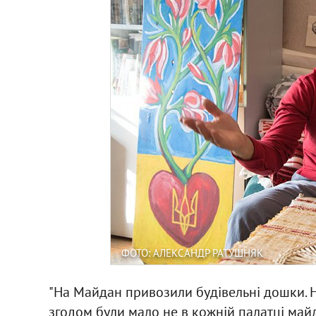
ФОТО: АЛЕКСАНДР РАТУШНЯК
"На Майдан привозили будівельні дошки. Н
згодом були мало не в кожній палатці майд