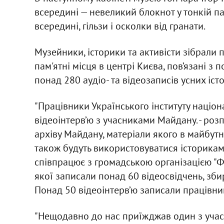
всередині — невеликий блокнот у тонкій па
всередині, гільзи і осколки від гранати.
Музейники, історики та активісти зібрали
пам'ятні місця в центрі Києва, пов’язані з 
понад 280 аудіо- та відеозаписів усних істо
"Працівники Українського інституту націон
відеоінтерв’ю з учасниками Майдану. - роз
архіву Майдану, матеріали якого в майбутн
також будуть використовуватися історикам
співпрацює з громадською організацією "Ф
якої записали понад 60 відеосвідчень, зби
Понад 50 відеоінтерв’ю записали працівни
"Нещодавно до нас приїжджав один з учасн