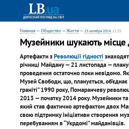
Главная
—
Общество
—
Життя
—
23 октября 2014
, 11:25
Музейники шукають місце
Артефакти з
Революції гідності
знаходять
річниці Майдану — 21 листопада — плануют
проведення остаточно поки невідомо. Як
Музей Свободи, що, планується, об'єднає
граніті” 1990 року, Помаранчеву революц
2013 — початку 2014 року. Музейники та 
який став фактично артефактом двох Май
свою підтримку ініціативи створення музе
перебуванням в “Укрдомі” майданівців.