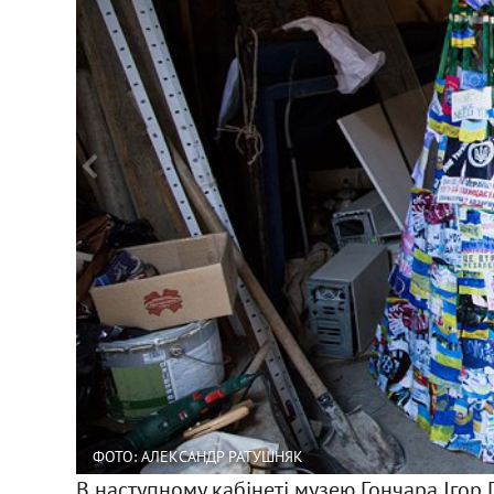
ФОТО: АЛЕКСАНДР РАТУШНЯК
В наступному кабінеті музею Гончара Ігор