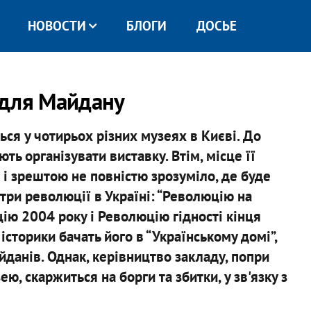
НОВОСТИ
БЛОГИ
ДОСЬЕ
 для Майдану
ся у чотирьох різних музеях в Києві. До
ь організувати виставку. Втім, місце її
 і зрештою не повністю зрозуміло, де буде
 три революції в Україні: “Революцію на
ію 2004 року і Революцію гідності кінця
історики бачать його в “Українському домі”,
данів. Однак, керівництво закладу, попри
ю, скаржиться на борги та збитки, у зв'язку з