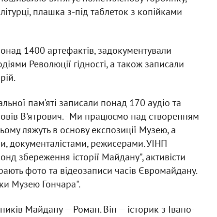
літурці, плашка з-під таблеток з копійками
 понад 1400 артефактів, задокументували
подіями Революції гідності, а також записали
рій.
альної пам’яті записали понад 170 аудіо та
повів В'ятрович. - Ми працюємо над створенням
ьому ляжуть в основу експозиції Музею, а
и, документалістами, режисерами. УІНП
онд збереження історії Майдану", активісти
рають фото та відеозаписи часів Євромайдану.
ки Музею Гончара".
иків Майдану — Роман. Він — історик з Івано-