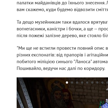
палатки майданівців до їхнього знесення.
вам скажемо, куди будемо відвозити сміття,
Та дещо музейникам таки вдалося врятувати
вогнегасники, каністри і бочки, а ще — про
після пожежі залізне дерево, яке стояло бі
"Ми ще не встигли провести повний опис вс
різних експонатів: від прапорів і агітаційн
побитого міліцією синього "Ланоса" автома
Пошивайло, ведучи нас далі по коридору.