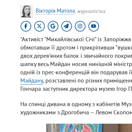
Вікторія Матола
, журналістка
"Активіст "Михайлівської Січі" із Запоріжж
обмотавши її дротом і прикріпивши “вушко
двох дерев'яних балок і звичайного покрива
шапку весь Майдан носив нинішній міністр
одній із прес-конференцій він подарував ї
Майдану
, розставлені по різних приміщенн
Гончара заступник директора музею Ігор 
На спинці дивана в одному з кабінетів Муз
художниками з Дрогобича — Левом Скопом