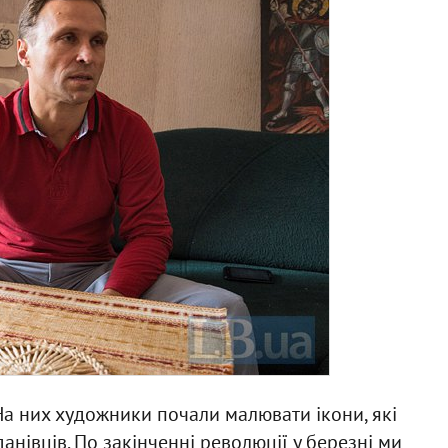
а них художники почали малювати ікони, які
анівців. По закінченні революції у березні ми