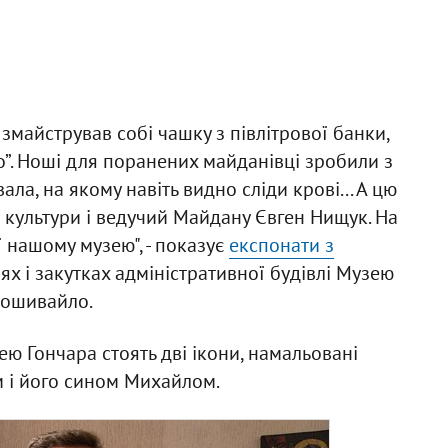
я змайстрував собі чашку з півлітрової банки,
”. Ноші для поранених майданівці зробили з
ла, на якому навіть видно сліди крові... А цю
 культури і ведучий Майдану Євген Нищук. На
ї нашому музею", - показує
експонати з
ях і закутках адміністративної будівлі Музею
Пошивайло.
ею Гончара стоять дві ікони, намальовані
 і його сином Михайлом.