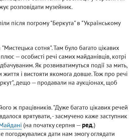
вжує розповідати музейник.
ліли після погрому "Беркута" в "Українському
 "Мистецька сотня". Там було багато цікавих
плюс — особисті речі самих майданівців, котрі
едбачуваним. Як розвиватимуться події за мить,
и життя і вистояти якомога довше. Тож про речі
еркут", дещо — продавали на аукціонах, щоб
його ж працівників. "Дуже багато цікавих речей
вдалося врятувати, - засмучено каже заступник
ред
Майдані
(на початку серпня —
.)
е погоджувалися дати нам змогу оглядати