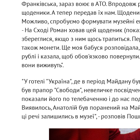
Франківська, зараз воює в АТО. Впродовж р
щоденики. А тепер передав їх нам. Щодени
Можливо, спробуємо формувати музейні екс
- На Сході Роман ховав цей щоденик (показ
збереглися, якщо з ним щось трапиться. П
також монети. Ще моя бабуся розповідала, 
рублі і казала, щоб обов'язково повернули.
вони виживуть".
"У готелі "Україна", де в період Майдану б
був прапор "Свободи", невеличке посвідчен
показали його по телебаченню і до нас по
Виявилось, Анатолій був поранений на Май
ці речі залишились в музеї", - розповів По