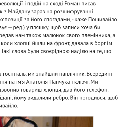
еволюції і подій на сході Роман писав
к з Майдану зараз на розшифруванні.
позиції за його спогадами, - каже Пошивайло.
ує — ред.) у пляшку, щоб записи хоча би
ередав нам також малюнок свого племінника, а
коли хлопці йшли на фронт, давала в борг їм
 Такі слова були своєрідною надією на те, що
ув госпіталь, ми знайшли наплічник. Всередині
ня на ім'я Анатолія Панчука і ключі. Ми
дзвонив товариш хлопця, дав його телефон.
дані, йому видалили ребро. Він погодився, щоб
шивайло.