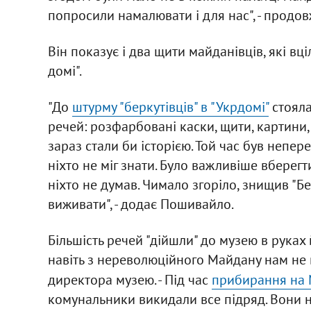
попросили намалювати і для нас", - продо
Він показує і два щити майданівців, які вці
домі".
"До
штурму "беркутівців" в "Укрдомі"
стояла
речей: розфарбовані каски, щити, картини, 
зараз стали би історією. Той час був непер
ніхто не міг знати. Було важливіше вберегт
ніхто не думав. Чимало згоріло, знищив "Б
виживати", - додає Пошивайло.
Більшість речей "дійшли" до музею в руках 
навіть з нереволюційного Майдану нам не 
директора музею. - Під час
прибирання на 
комунальники викидали все підряд. Вони н