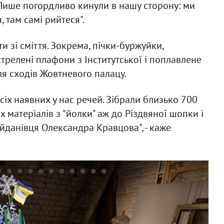
 Лише погордливо кинули в нашу сторону: ми
 там самі рийтеся".
 зі сміття. Зокрема, пічки-буржуйки,
стрелені плафони з Інститутської і поплавлене
ля сходів Жовтневого палацу.
іх наявних у нас речей. Зібрали близько 700
их матеріалів з "йолки" аж до Різдвяної шопки і
йданівця Олександра Кравцова", - каже