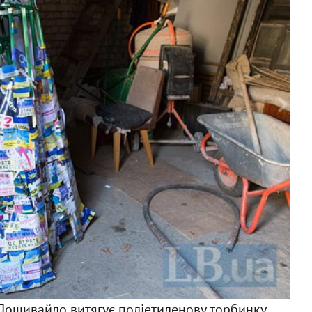
Ф
 Пошивайло витягує поліетиленову торбинку,