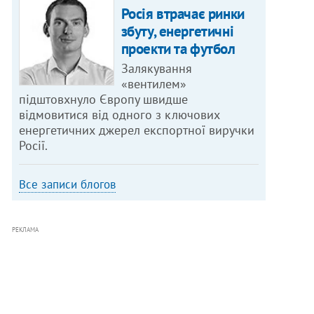
Росія втрачає ринки
збуту, енергетичні
проекти та футбол
Залякування
«вентилем»
підштовхнуло Європу швидше
відмовитися від одного з ключових
енергетичних джерел експортної виручки
Росії.
Все записи блогов
РЕКЛАМА