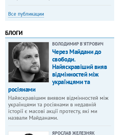
Все публикации
БЛОГИ
ВОЛОДИМИР В'ЯТРОВИЧ
Через Майдани до
свободи.
Найяскравіший вияв
відмінностей між
українцями та
росіянами
Найяскравішим виявом відмінностей між
українцями та росіянами в недавній
історії є масові акції протесту, які ми
назвали Майданами.
ЯРОСЛАВ ЖЕЛЕЗНЯК