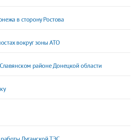
онежа в сторону Ростова
остах вокруг зоны АТО
в Славянском районе Донецкой области
вку
 работы Луганской ТЭС