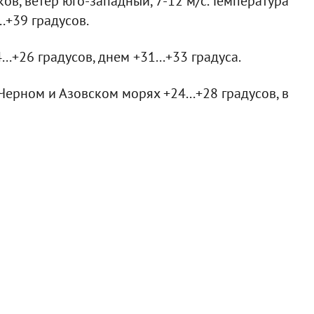
ов, ветер юго-западный, 7-12 м/с. Температура
..+39 градусов.
..+26 градусов, днем +31...+33 градуса.
Черном и Азовском морях +24...+28 градусов, в