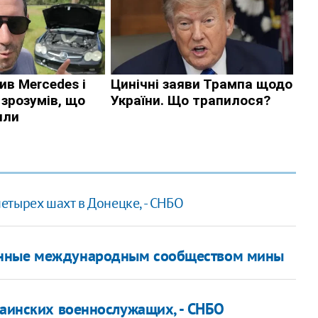
тырех шахт в Донецке, - СНБО
енные международным сообществом мины
раинских военнослужащих, - СНБО