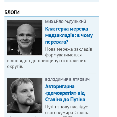
БЛОГИ
МИХАЙЛО РАДУЦЬКИЙ
Кластерна мережа
медзакладів: в чому
перевага?
Нова мережа закладів
формуватиметься
відповідно до принципу госпітальних
округів.
ВОЛОДИМИР В'ЯТРОВИЧ
Авторитарна
«демократія» від
Сталіна до Путіна
Путін знову наслідує
свого кумира Сталіна,