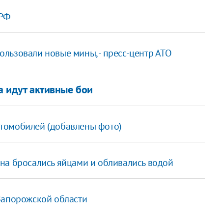
 РФ
льзовали новые мины, - пресс-центр АТО
а идут активные бои
томобилей (добавлены фото)
на бросались яйцами и обливались водой
Запорожской области