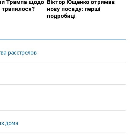
тва расстрелов
ых дома