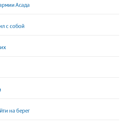
 армии Асада
ил с собой
ких
и
йти на берег