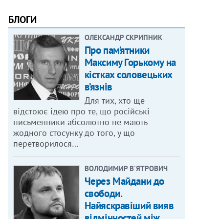
БЛОГИ
ОЛЕКСАНДР СКРИПНИК
Про пам’ятники
Максиму Горькому на
кістках соловецьких
в’язнів
Для тих, хто ще
відстоює ідею про те, що російські
письменники абсолютно не мають
жодного стосунку до того, у що
перетворилося…
ВОЛОДИМИР В'ЯТРОВИЧ
Через Майдани до
свободи.
Найяскравіший вияв
відмінностей між