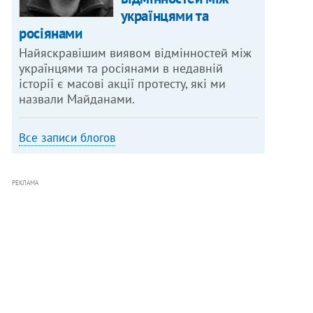
українцями та
росіянами
Найяскравішим виявом відмінностей між
українцями та росіянами в недавній
історії є масові акції протесту, які ми
назвали Майданами.
Все записи блогов
РЕКЛАМА