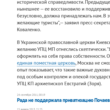
исторической справедливости. Предыдуще
нынешнее — ее восстановило и поддержива
безусловно, должна принадлежать нам. В эт
желающие туристы",— заявил пресс-секрет
Коваленко.
В Украинской православной церкви Киевс
желанию УПЦ МП отнеслись скептически. "
оформлять на себя права собственности. О
единая поместная церковь
, Москва не смо
опыт показывает, что такие важные духов
под особым контролем и опекой государст
УПЦ КП архиепископ Евстратий (Зоря).
24 сентября 2011, 00:19
​Рада не поддержала приватизацию Почае
15 января 2013, 21:25